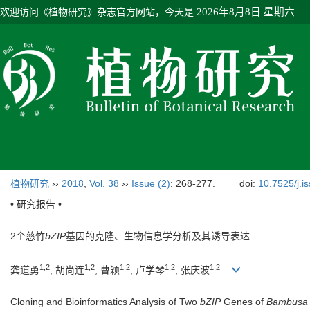
欢迎访问《植物研究》杂志官方网站，今天是
2026年8月8日 星期六
植物研究
››
2018
,
Vol. 38
››
Issue (2)
: 268-277.
doi:
10.7525/j.i
• 研究报告 •
2个慈竹
bZIP
基因的克隆、生物信息学分析及其诱导表达
1,2
1,2
1,2
1,2
1,2
龚道勇
, 胡尚连
, 曹颖
, 卢学琴
, 张庆波
Cloning and Bioinformatics Analysis of Two
bZIP
Genes of
Bambusa 