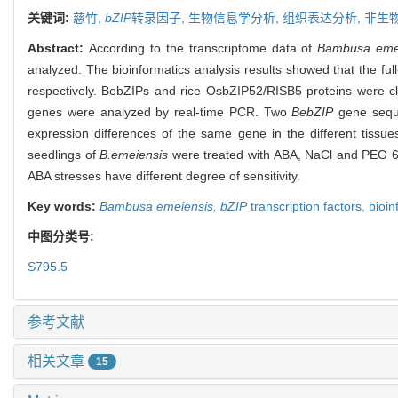
关键词:
慈竹,
bZIP
转录因子,
生物信息学分析,
组织表达分析,
非生
Abstract:
According to the transcriptome data of
Bambusa eme
analyzed. The bioinformatics analysis results showed that the f
respectively. BebZIPs and rice OsbZIP52/RISB5 proteins were cl
genes were analyzed by real-time PCR. Two
BebZIP
gene seque
expression differences of the same gene in the different tissue
seedlings of
B.emeiensis
were treated with ABA, NaCl and PEG 600
ABA stresses have different degree of sensitivity.
Key words:
Bambusa emeiensis,
bZIP
transcription factors,
bioin
中图分类号:
S795.5
参考文献
相关文章
15