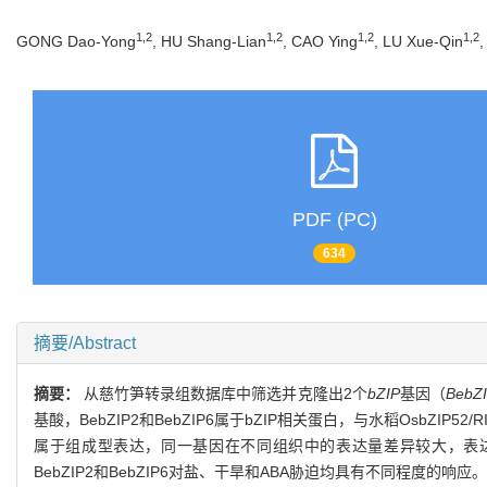
1,2
1,2
1,2
1,2
GONG Dao-Yong
, HU Shang-Lian
, CAO Ying
, LU Xue-Qin
PDF (PC)
634
摘要/Abstract
摘要：
从慈竹笋转录组数据库中筛选并克隆出2个
bZIP
基因（
BebZ
基酸，BebZIP2和BebZIP6属于bZIP相关蛋白，与水稻OsbZIP
属于组成型表达，同一基因在不同组织中的表达量差异较大，表达量的大
BebZIP2和BebZIP6对盐、干旱和ABA胁迫均具有不同程度的响应。