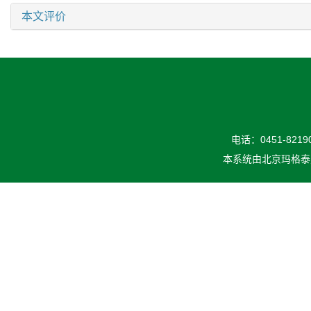
本文评价
电话：0451-82190
本系统由
北京玛格泰