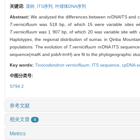
关键词:
漆树,
ITS序列,
叶绿体DNA序列
Abstract:
We analyzed the differences between nrDNAITS and 
T.vernicifluum
was 518 bp, of which 15 were variable sites w
T.vernicifluum
was 1 907 bp, of which 20 was variable site wit
Haplotypes, the regional distribution of sumac in Qinba Mountai
populations. The evolution of
T.vernicifluum
nrDNA ITS sequence i
sequence(matK and psbA-trnH) are fit to the phylogeographic study
Key words:
Toxicodendron vernicifluum
,
ITS sequence,
cpDNA s
中图分类号:
S794.2
参考文献
相关文章
4
Metrics