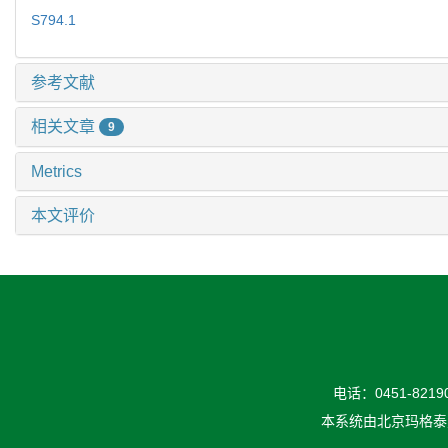
S794.1
参考文献
相关文章
9
Metrics
本文评价
电话：0451-82190
本系统由
北京玛格泰