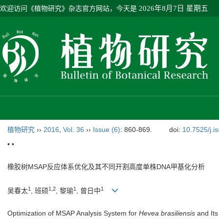
欢迎访问《植物研究》杂志官方网站，今天是
2026年8月7日 星期五
植物研究
››
2016
,
Vol. 36
››
Issue (6)
: 860-869.
doi:
10.7525/j.i
• •
橡胶树MSAP反应体系优化及其不同开割高度单株DNA甲基化分析
1
1,2
1
1
吴春太
, 班硕
, 黎瑜
, 曾日中
Optimization of MSAP Analysis System for
Hevea brasiliensis
and Its