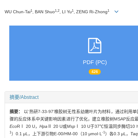
1
1,2
1
1
WU Chun-Tai
, BAN Shuo
, LI Yu
, ZENG Ri-Zhong
PDF (PC)
426
摘要/Abstract
摘要：
以‘热研7-33-97’橡胶树无性系幼嫩叶片为材料，通过
骤的反应体系中关键影响因素进行了优化，建立橡胶树MSAP反应最佳
Eco
RⅠ 20 U，
Hpa
Ⅱ 20 U或
Msp
Ⅰ 10 U于37℃恒温同步酶切10
1
-1
）0.1 μL，上下游引物E-00/HM-00（10 μmol·L
）各0.3 μL，
Taq