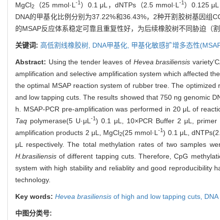
-1
-1
MgCl
（25 mmol·L
）0.1 μL，dNTPs（2.5 mmol·L
）0.125 
2
DNA的甲基化比例分别为37.22%和36.43%，2种开割胶树
的MSAP反应体系稳定可靠且重复性好，为后续橡胶树不同胁迫（割
关键词:
高低割线橡胶树,
DNA甲基化,
甲基化敏感扩增多态性(MSAP
Abstract:
Using the tender leaves of
Hevea brasiliensis
variety‘C
amplification and selective amplification system which affected t
the optimal MSAP reaction system of rubber tree. The optimized 
and low tapping cuts. The results showed that 750 ng genomic DNA
h. MSAP-PCR pre-amplification was performed in 20 μL of reactio
-1
Taq
polymerase(5 U·μL
) 0.1 μL, 10×PCR Buffer 2 μL, primer
-1
amplification products 2 μL, MgCl
(25 mmol·L
) 0.1 μL, dNTPs(
2
μL respectively. The total methylation rates of two samples w
H.brasiliensis
of different tapping cuts. Therefore, CpG methylat
system with high stability and reliablity and good reproducibilit
technology.
Key words:
Hevea brasiliensis
of high and low tapping cuts,
DNA 
中图分类号: