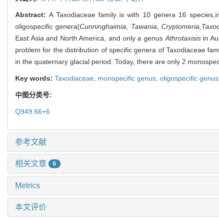
Abstract:
A Taxodiaceae family is with 10 genera 16 species,i
oligospecific genera(
Cunninghaimia, Tawania, Cryptomeria,Taxo
East Asia and North America, and only a genus
Athrotaxisis
in Au
problem for the distribution of specific genera of Taxodiaceae famil
in the quaternary glacial period. Today, there are only 2 monospec
Key words:
Taxodiaceae,
monopecific genus,
oligospecific genu
中图分类号:
Q949.66+6
参考文献
相关文章
6
Metrics
本文评价