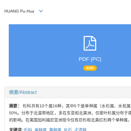
HUANG Pu-Hua
PDF (PC)
4285
摘要/Abstract
摘要：
杉科共有10个属16种，其中5个是单种属（水杉属、水
50%。分布于北温带地区，多在东亚和北美洲，仅密叶杉属分布于
的影响。在美国加利福尼亚洲现今仅有巨杉和北美红杉两个单种属
关键词:
杉科,
单种属,
寡种属,
化石,
孑遗种