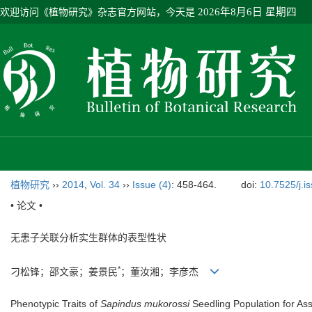
欢迎访问《植物研究》杂志官方网站，今天是
2026年8月6日 星期四
植物研究
››
2014
,
Vol. 34
››
Issue (4)
: 458-464.
doi:
10.7525/j.i
• 论文 •
无患子关联分析实生群体的表型性状
*
刁松锋；邵文豪；姜景民
；董汝湘；李彦杰
Phenotypic Traits of
Sapindus mukorossi
Seedling Population for Ass