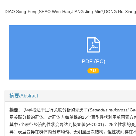
DIAO Song-Feng;SHAO Wen-Hao;JIANG Jing-Min*;DONG Ru-Xiang
PDF (PC)
712
摘要/Abstract
摘要：
为寻找适于进行关联分析的无患子(
Sapindus mukorossi
G
足关联分析的群体。对群体内每单株的25个表型性状利用单因素方差
其中7个表征经济的性状变异达到极显著(
P
＜0.01)，25个性状
异；表型变异在群体内分布均匀、无明显层次结构，但性状间存在