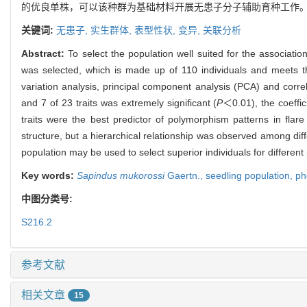
的优良单株，可以该种群为基础材料开展无患子分子辅助育种工作
关键词:
无患子,
实生群体,
表型性状,
变异,
关联分析
Abstract:
To select the population well suited for the associati
was selected, which is made up of 110 individuals and meets the
variation analysis, principal component analysis (PCA) and correl
and 7 of 23 traits was extremely significant (
P
＜0.01), the coeffic
traits were the best predictor of polymorphism patterns in flare
structure, but a hierarchical relationship was observed among diffe
population may be used to select superior individuals for differen
Key words:
Sapindus mukorossi
Gaertn.,
seedling population,
ph
中图分类号:
S216.2
参考文献
相关文章
15