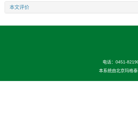
本文评价
电话：0451-82190
本系统由
北京玛格泰