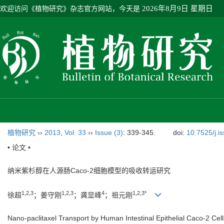
欢迎访问《植物研究》杂志官方网站，今天是
2026年8月9日 星期日
植物研究
››
2013
,
Vol. 33
››
Issue (3)
: 339-345.
doi:
10.7525/j.i
• 论文 •
纳米紫杉醇在人源肠Caco-2细胞模型的吸收转运研究
1,2,3
1,2,3
4
1,2,3*
徐超
；姜守刚
；龚显峰
；祖元刚
Nano-paclitaxel Transport by Human Intestinal Epithelial Caco-2 Cell