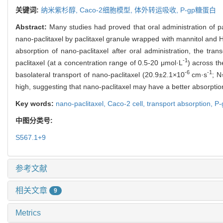
关键词:
纳米紫杉醇,
Caco-2细胞模型,
体外转运吸收,
P-gp糖蛋白
Abstract:
Many studies had proved that oral administration of p
nano-paclitaxel by paclitaxel granule wrapped with mannitol and H
absorption of nano-paclitaxel after oral administration, the tran
-1
paclitaxel (at a concentration range of 0.5-20 μmol·L
) across th
-6
-1
basolateral transport of nano-paclitaxel (20.9±2.1×10
cm·s
; N
high, suggesting that nano-paclitaxel may have a better absorption r
Key words:
nano-paclitaxel,
Caco-2 cell,
transport absorption,
P-
中图分类号:
S567.1+9
参考文献
相关文章
9
Metrics