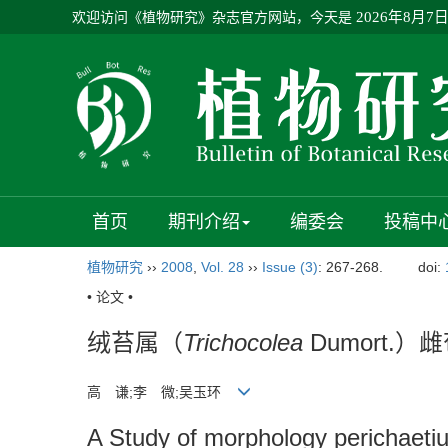
欢迎访问《植物研究》杂志官方网站，今天是
2026年8月7
首页
期刊介绍
编委会
投稿中
植物研究
››
2008
,
Vol. 28
››
Issue (3)
: 267-268.
doi:
• 论文 •
绒苔属（
Trichocolea
Dumort.
高 谦;李 微;吴玉环
A Study of morphology perichaeti