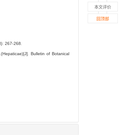
本文评价
回顶部
 267-268.
Hepaticae)[J]. Bulletin of Botanical