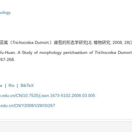
ology
绒苔属（
Trichocolea
Dumort.）雌苞的形态学研究[J]. 植物研究, 2008, 28(3):
u-Huan. A Study of morphology perichaetium of
Trichocolea
Dumort.(
267-268.
te
|
Ris
|
BibTeX
efu.edu.cn/CN/10.7525/j.issn.1673-5102.2008.03.005
fu.edu.cn/CN/Y2008/V28/I3/267