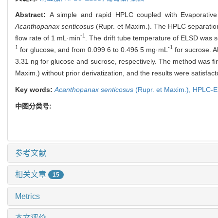
Abstract:
A simple and rapid HPLC coupled with Evaporative 
Acanthopanax senticosus
(Rupr. et Maxim.). The HPLC separatio
-1
flow rate of 1 mL·min
. The drift tube temperature of ELSD was s
1
-1
for glucose, and from 0.099 6 to 0.496 5 mg·mL
for sucrose. A
3.31 ng for glucose and sucrose, respectively. The method was fir
Maxim.) without prior derivatization, and the results were satisfact
Key words:
Acanthopanax senticosus
(Rupr. et Maxim.),
HPLC-E
中图分类号:
参考文献
相关文章
15
Metrics
本文评价