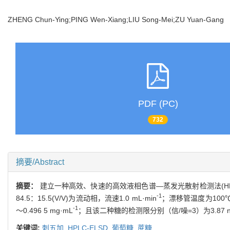
ZHENG Chun-Ying;PING Wen-Xiang;LIU Song-Mei;ZU Yuan-Gan
PDF (PC)
732
摘要/Abstract
摘要：
建立一种高效、快速的高效液相色谱—蒸发光散射检测法(HPL
-1
84.5：15.5(V/V)为流动相，流速1.0 mL·min
；漂移管温度为100℃；
-1
～0.496 5 mg·mL
；且该二种糖的检测限分别（信/噪=3）为3.87
关键词:
刺五加,
HPLC-ELSD,
葡萄糖,
蔗糖