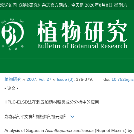
欢迎访问《植物研究》杂志官方网站，今天是
2026年8月8日 星期六
植物研究
››
2007
,
Vol. 27
››
Issue (3)
: 376-379.
doi:
10.7525/j.i
• 论文 •
HPLC-ELSD法在刺五加药材糖类成分分析中的应用
1
1
1
2
郑春英
;平文祥
;刘松梅
;祖元刚
Analysis of Sugars in
Acanthopanax senticosus
(Rupr.et Maxim.) by