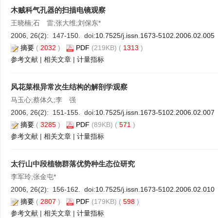
木贼科气孔器的扫描电镜观察
王晓楠;石 雷;张大维;刘保东*
2006, 26(2): 147-150. doi:
10.7525/j.issn.1673-5102.2006.02.005
摘要
(
2032
)
PDF
(219KB) (
1313
)
参考文献
|
相关文章
|
计量指标
风花菜根异常次生结构的解剖学观察
马玉心;蔡体久;李 强
2006, 26(2): 151-155. doi:
10.7525/j.issn.1673-5102.2006.02.007
摘要
(
3285
)
PDF
(89KB) (
571
)
参考文献
|
相关文章
|
计量指标
太行山中段植物群落优势种生态位研究
李军玲;张金屯*
2006, 26(2): 156-162. doi:
10.7525/j.issn.1673-5102.2006.02.010
摘要
(
2807
)
PDF
(179KB) (
598
)
参考文献
|
相关文章
|
计量指标