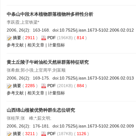
中条山中段木本植物群落植物种多样性分析
李跃霞;上官铁梁*
2006, 26(2): 163-168. doi:
10.7525/j.issn.1673-5102.2006.02.012
摘要
(
2911
)
PDF
(196KB) (
814
)
参考文献
|
相关文章
|
计量指标
黄土丘陵子午岭油松天然林群落特征研究
张希彪;郭小强;上官周平;刘富顺
2006, 26(2): 169-175. doi:
10.7525/j.issn.1673-5102.2006.02.013
摘要
(
2285
)
PDF
(201KB) (
884
)
参考文献
|
相关文章
|
计量指标
山西绵山植被优势种群生态位研究
张桂萍;张 峰;*;茹文明;
2006, 26(2): 176-181. doi:
10.7525/j.issn.1673-5102.2006.02.009
摘要
(
3211
)
PDF
(187KB) (
1126
)