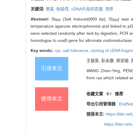
关键词:
黑麦,
耐盐性,
cDNA片段的克隆,
测序
Abstract:
SI
(Salt Induced(800 bp), SI
) was a
800
800
temperature agarose electrophoresis and linked to p
were selected randomly after test by digestion, PCR a
homologue to uxaB gene for altronate oxidoreductase
Key words:
rye,
salt tolerance,
cloning of cDNA fragm
王振英, 彭永康, 郑坚瑜. 黑
引用本文
WANG Zhen-Ying, PENG 
from rye which related wi
收藏文章
0
/
推荐
使用本文
导出引用管理器
EndNo
链接本文:
https://bbr.ne
https://bbr.ne