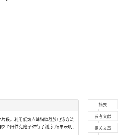
摘要
参考文献
NA片段。利用低熔点琼脂糖凝胶电泳方法
后,选取2个阳性克隆子进行了测序,结果表明,
相关文章