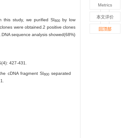
Metrics
本文评价
this study, we purified SI
by low
800
 clones were obtained.2 positive clones
回顶部
.DNA sequence analysis showed(68%)
 427-431.
the cDNA fragment SI
separated
800
31.