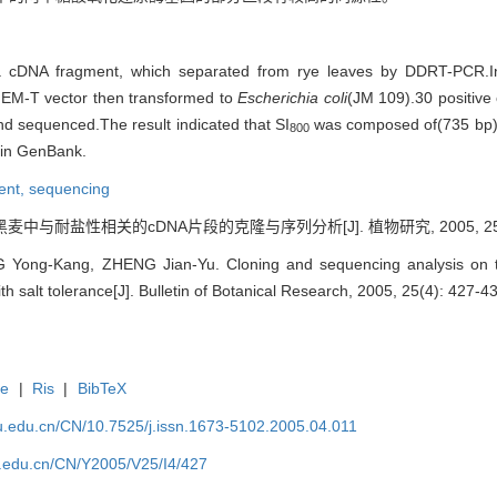
 cDNA fragment, which separated from rye leaves by DDRT-PCR.In 
GEM-T vector then transformed to
Escherichia coli
(JM 109).30 positive
nd sequenced.The result indicated that SI
was composed of(735 bp)
800
 in GenBank.
ent,
sequencing
麦中与耐盐性相关的cDNA片段的克隆与序列分析[J]. 植物研究, 2005, 25(4):
Yong-Kang, ZHENG Jian-Yu. Cloning and sequencing analysis on 
th salt tolerance[J]. Bulletin of Botanical Research, 2005, 25(4): 427-4
te
|
Ris
|
BibTeX
fu.edu.cn/CN/10.7525/j.issn.1673-5102.2005.04.011
fu.edu.cn/CN/Y2005/V25/I4/427