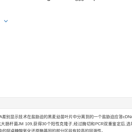
NA差别显示技术在盐胁迫的黑麦幼苗叶片中分离到的一个盐胁迫应答cD
r上转化大肠杆菌JM 109,获得30个阳性克隆子,经过酶切和PCR双重鉴定
该片段与细菌中的阿卓糖酸氧化还原酶基因的部分区段有较高的同源性。