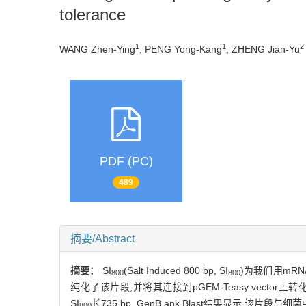
tolerance
1
1
2
WANG Zhen-Ying
, PENG Yong-Kang
, ZHENG Jian-Yu
PDF (PC)
489
摘要/Abstract
摘要：
SI
(Salt Induced 800 bp, SI
)为我们用mR
800
800
纯化了该片段,并将其连接到pGEM-Teasy vecto
SI
长735 bp, GenB ank Blast结果显示,
800