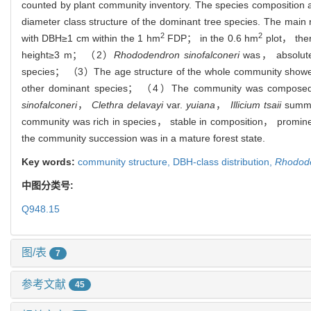
counted by plant community inventory. The species composition 
diameter class structure of the dominant tree species. The ma
2
2
with DBH≥1 cm within the 1 hm
FDP； in the 0.6 hm
plot， ther
height≥3 m； （2）
Rhododendron sinofalconeri
was， absolutel
species； （3）The age structure of the whole community sho
other dominant species； （4）The community was composed o
sinofalconeri
，
Clethra delavayi
var.
yuiana
，
Illicium tsaii
summi
community was rich in species， stable in composition， promine
the community succession was in a mature forest state.
Key words:
community structure,
DBH-class distribution,
Rhodode
中图分类号:
Q948.15
图/表
7
参考文献
45