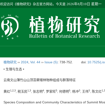
欢迎访问《植物研究》杂志官方网站，今天是
2026年8月10日 星期一
植物研究
››
2024
,
Vol. 44
››
Issue (5)
: 738-752.
doi:
10.7525/j.i
• 生理与生态 •
云南文山薄竹山山顶苔藓矮林物种组成与群落特征
1
,
2
,
3
1
,
3
4
5
5
3
5
1
,
黄红
, 税玉民
, 张志明
, 罗家旺
, 何德明
, 杨冲
, 王伟
, 陈文红
Species Composition and Community Characteristics of Summit Mos