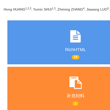
1
,
2
,
3
1
,
3
4
5
Hong HUANG
, Yumin SHUI
, Zhiming ZHANG
, Jiawang LUO
RichHTML
19
补充材料
2