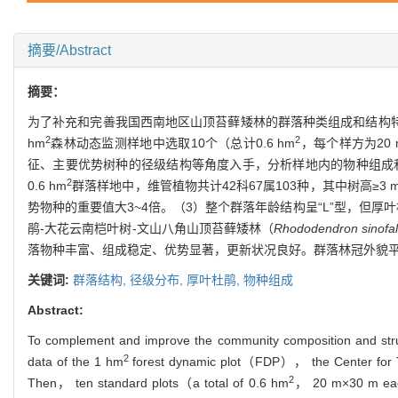
摘要/Abstract
摘要：
为了补充和完善我国西南地区山顶苔藓矮林的群落种类组成和结构特
2
2
hm
森林动态监测样地中选取10个（总计0.6 hm
，每个样方为20
征、主要优势树种的径级结构等角度入手，分析样地内的物种组成和
2
0.6 hm
群落样地中，维管植物共计42科67属103种，其中树高≥3 
势物种的重要值大3~4倍。（3）整个群落年龄结构呈“L”型，但
鹃-大花云南桤叶树-文山八角山顶苔藓矮林（
Rhododendron sinofal
落物种丰富、组成稳定、优势显著，更新状况良好。群落林冠外貌
关键词:
群落结构,
径级分布,
厚叶杜鹃,
物种组成
Abstract:
To complement and improve the community composition and stru
2
data of the 1 hm
forest dynamic plot（FDP）， the Center for Tr
2
Then， ten standard plots（a total of 0.6 hm
， 20 m×30 m eac