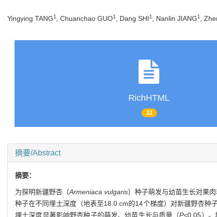
1
1
1
1
Yingying TANG
, Chuanchao GUO
, Dang SHI
, Nanlin JIANG
, Zh
RichHTML
32
摘要/Abstract
摘要：
为探明新疆野杏（
Armeniaca vulgaris
）种子萌发与幼苗生长对果肉
种子在不同埋土深度（地表至18.0 cm的14个梯度）对新疆野
埋土深度显著影响野杏种子的萌发、幼苗生长与质量（
P
<0.05）