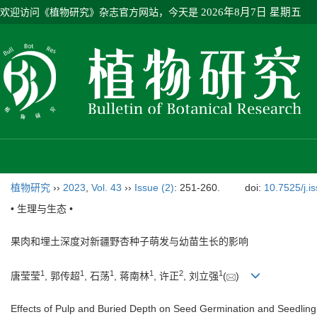
欢迎访问《植物研究》杂志官方网站，今天是
2026年8月7日 星期五
植物研究
››
2023
,
Vol. 43
››
Issue (2)
: 251-260.
doi:
10.7525/j.i
• 生理与生态 •
果肉和埋土深度对新疆野杏种子萌发与幼苗生长的影响
1
1
1
1
2
1
唐莹莹
, 郭传超
, 石荡
, 蒋南林
, 许正
, 刘立强
(
)
Effects of Pulp and Buried Depth on Seed Germination and Seedlin