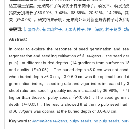
适宜埋土深度。无果肉种子萌发优于有果肉种子，萌发率、萌发指数、成苗
指数分别增长了36.99%、7.48%、68.69%、20.61%、14.
关（
P
<0.05）。研究结果表明，无果肉处理对新疆野杏种子萌发和幼
关键词:
新疆野杏,
有果肉种子,
无果肉种子,
埋土深度,
种子萌发,
幼
Abstract:
In order to explore the response of seed germination and se
regeneration and seedling cultivation of
A. vulgaris
， the seed ger
pulp） at different buried depths（14 gradients from surface to 1
and quality（
P
<0.05）. The buried depth <3.0 cm was not conduc
when buried depth >6.0 cm， 3.0-6.0 cm was the optimal buried de
germination index， seedling rate and vigor index increased 
shoot ratio and seedling quality index increased by 36.99%， 7.
higher than those of pulpy seeds（
P
<0.05）. The seed germinati
depth（
P
<0.05）. The results showed that the no pulp seed had a
of
A. vulgaris
was optimal at the buried depth of 3.0-6.0 cm.
Key words:
Armeniaca vulgaris
,
pulpy seeds,
no pulp seeds,
bur