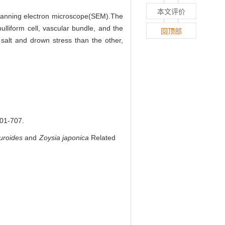
本文评价
scanning electron microscope(SEM).The
ulliform cell, vascular bundle, and the
回顶部
salt and drown stress than the other,
-707.
uroides
and
Zoysia japonica
Related