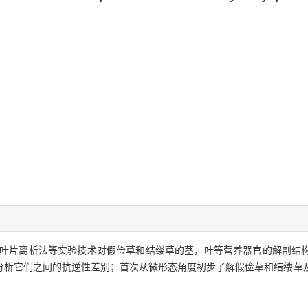
叶片离析法等实验技术对假俭草和结缕草的茎，叶等营养器官的解剖结
分析它们之间的抗逆性差别；首次从微形态角度初步了解假俭草和结缕草