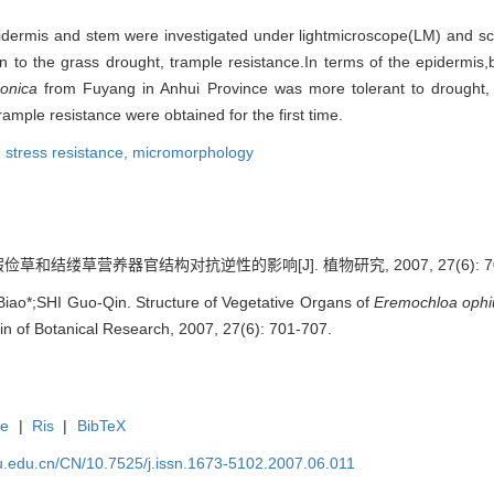
pidermis and stem were investigated under lightmicroscope(LM) and 
n to the grass drought, trample resistance.In terms of the epidermis,b
ponica
from Fuyang in Anhui Province was more tolerant to drought, 
rample resistance were obtained for the first time.
,
stress resistance,
micromorphology
俭草和结缕草营养器官结构对抗逆性的影响[J]. 植物研究, 2007, 27(6): 701
o*;SHI Guo-Qin. Structure of Vegetative Organs of
Eremochloa ophi
tin of Botanical Research, 2007, 27(6): 701-707.
te
|
Ris
|
BibTeX
fu.edu.cn/CN/10.7525/j.issn.1673-5102.2007.06.011