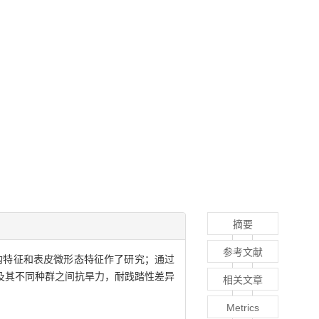
摘要
参考文献
构特征和表皮微形态特征作了研究；通过
及其不同种群之间抗旱力，耐践踏性差异
相关文章
Metrics