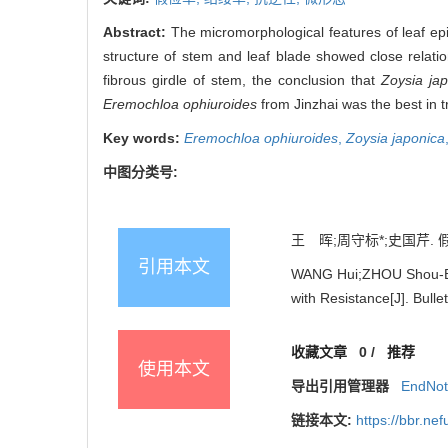
Abstract:
The micromorphological features of leaf e
structure of stem and leaf blade showed close relatio
fibrous girdle of stem, the conclusion that
Zoysia ja
Eremochloa ophiuroides
from Jinzhai was the best in t
Key words:
Eremochloa ophiuroides
,
Zoysia japonica
中图分类号:
王 晖;周守标*;史国芹. 假
引用本文
WANG Hui;ZHOU Shou-Bia
with Resistance[J]. Bulle
收藏文章
0
/
推荐
使用本文
导出引用管理器
EndNo
链接本文:
https://bbr.ne