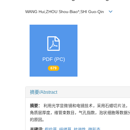
WANG Hui;ZHOU Shou-Biao*;SHI Guo-Qin
PDF (PC)
679
摘要/Abstract
摘要：
利用光学显微镜和电镜技术，采用石蜡切片法，
角质层厚度，维管束数目，气孔指数，泡状细胞等数据
的原因。
关键词:
假俭草,
结缕草,
抗逆性,
微形态