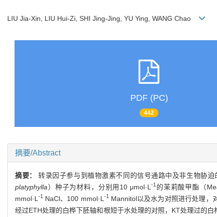
LIU Jia-Xin, LIU Hui-Zi, SHI Jing-Jing, YU Ying, WANG Chao
PDF (PC)
442
摘要/Abstract
摘要：
转录因子参与到植物激素不同的信号通路中及非生物胁迫
-1
platyphylla
）种子为材料，分别用10 μmol·L
的茉莉酸甲酯（MeJA
-1
-1
mmol·L
NaCl、100 mmol·L
Mannitol以及水为对照进行
经过ETH处理的白桦下胚轴和根短于水处理的对照，KT处理过的白桦下