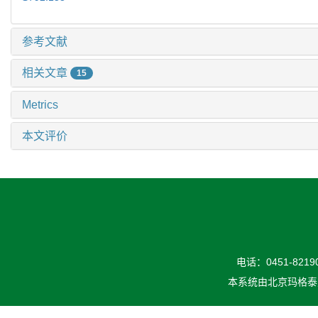
参考文献
相关文章
15
Metrics
本文评价
电话：0451-82190
本系统由
北京玛格泰