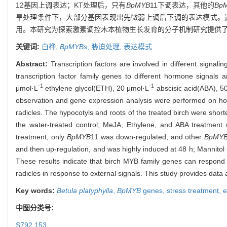
12基因上调表达；KT处理后，只有
BpMYB
11下调表达，其他的
Bp
旱处理条件下，大部分基因表现出先微弱上调后下调的表达模式。
用。本研究为探索激素调控木本植物生长发育的分子机制研究提供
关键词:
白桦,
BpMYBs
,
胁迫处理,
表达模式
Abstract:
Transcription factors are involved in different signal
transcription factor family genes to different hormone signals a
-1
-1
μmol·L
ethylene glycol(ETH), 20 μmol·L
abscisic acid(ABA), 5
observation and gene expression analysis were performed on hor
radicles. The hypocotyls and roots of the treated birch were short
the water-treated control; MeJA, Ethylene, and ABA treatment
treatment, only
BpMYB
11 was down-regulated, and other
BpMY
and then up-regulation, and was highly induced at 48 h; Mannitol 
These results indicate that birch MYB family genes can respond 
radicles in response to external signals. This study provides da
Key words:
Betula platyphylla
,
BpMYB
genes,
stress treatment,
e
中图分类号:
S792.153