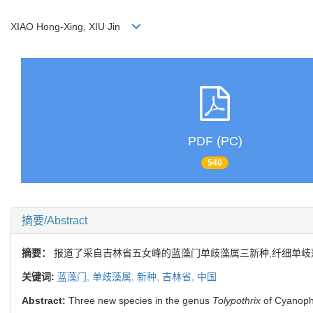
XIAO Hong-Xing, XIU Jin
PDF (PC)
540
摘要/Abstract
摘要：
报道了采自吉林省五女峰的蓝藻门单歧藻属三新种,纤细单
关键词:
蓝藻门,
单歧藻属,
新种,
吉林省,
中国
Abstract:
Three new species in the genus
Tolypothrix
of Cyanophy