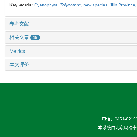
Key words:
Cyanophyta,
Tolypothrix
,
new species,
Jilin Province
参考文献
相关文章
15
Metrics
本文评价
电话：0451-82190
本系统由
北京玛格泰