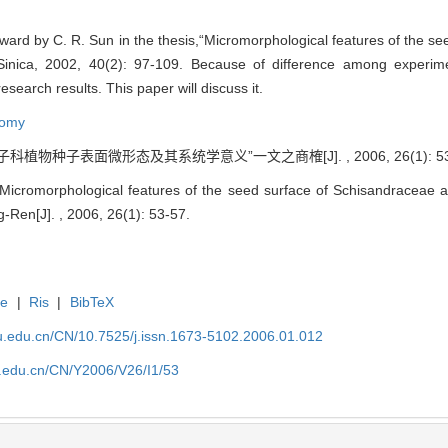
rward by C. R. Sun in the thesis,“Micromorphological features of the s
Sinica, 2002, 40(2): 97-109. Because of difference among experime
search results. This paper will discuss it.
nomy
植物种子表面微形态及其系统学意义”一文之商榷[J]. , 2006, 26(1): 53-
Micromorphological features of the seed surface of Schisandraceae an
Ren[J]. , 2006, 26(1): 53-57.
te
|
Ris
|
BibTeX
efu.edu.cn/CN/10.7525/j.issn.1673-5102.2006.01.012
fu.edu.cn/CN/Y2006/V26/I1/53