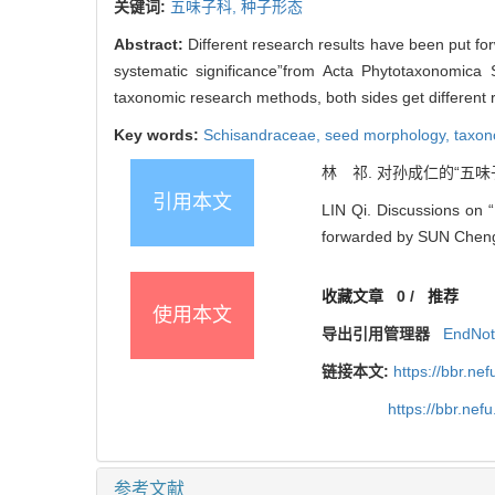
关键词:
五味子科,
种子形态
Abstract:
Different research results have been put fo
systematic significance”from Acta Phytotaxonomica 
taxonomic research methods, both sides get different re
Key words:
Schisandraceae,
seed morphology,
taxo
林 祁. 对孙成仁的“五味子科
引用本文
LIN Qi. Discussions on “
forwarded by SUN Cheng-
收藏文章
0
/
推荐
使用本文
导出引用管理器
EndNo
链接本文:
https://bbr.n
https://bbr.ne
参考文献