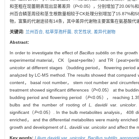
和茎粗在现蕾期表现出显著差异（
P
<0.05），分别增加了20.06
州百合鳞茎周径和茎生根数量相较于CK处理分别增加了15.87%和58
物，富集的代谢途径有14条，其中差异代谢物主要富集在氨基酸代
关键词:
兰州百合,
枯草芽孢杆菌,
农艺性状,
差异代谢物
Abstract:
In order to investigate the effect of
Bacillus subtilis
on the growth 
experimental material， CK （peat+perlite） and TR（peat+perli
unicolor
at different stages （budding period， flowering period a
analyzed by LC-MS method. The results showed that compared w
content， basal root number， stem root number and circumfer
treatment showed significant differences（
P
<0.05） at the buddin
budding period and flowering period （
P
<0.05）， reaching 1.35 
bulbs and the number of rooting of
L. davidii
var
. unicolor
.
significant（
P
<0.05）. In the bulb metabolites analysis， 408 dif
enriched， and the differential metabolites were mainly enriche
growth and development of
L. davidii
var.
unicolor
and affect the m
Key words:
Lilium davidii
var
. unicolor
,
Bacillus subtilis
,
agronomic