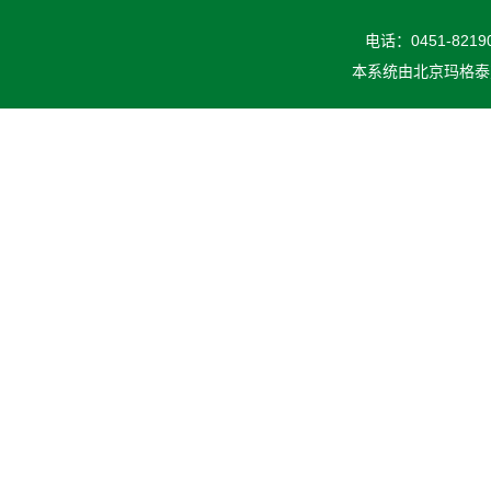
电话：0451-82190
本系统由
北京玛格泰