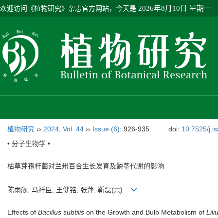
欢迎访问《植物研究》杂志官方网站，今天是
2026年8月10日 星期一
植物研究
››
2024
,
Vol. 44
››
Issue (6)
: 926-935.
doi:
10.7525/j.i
• 分子生物学 •
枯草芽孢杆菌对兰州百合生长发育及鳞茎代谢的影响
陈雨欣, 马祥臣, 王健铭, 张萍, 靳磊(
)
Effects of
Bacillus subtilis
on the Growth and Bulb Metabolism of
Lili