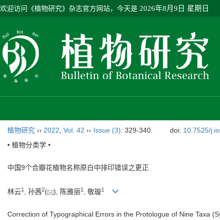
欢迎访问《植物研究》杂志官方网站，今天是
2026年8月9日 星期日
植物研究
››
2022
,
Vol. 42
››
Issue (3)
: 329-340.
doi:
10.7525/j.i
• 植物分类学 •
中国9个合瓣花植物名称原白中排印错误之更正
1
2
1
1
林云
, 孙茜
(
), 陈雅丽
, 敬璇
Correction of Typographical Errors in the Protologue of Nine Taxa (