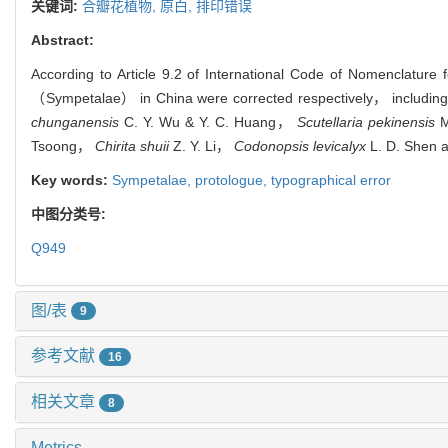
关键词:
合瓣花植物,
原白,
排印错误
Abstract:
According to Article 9.2 of International Code of Nomenclatu
（Sympetalae） in China were corrected respectively， includin
chunganensis
C. Y. Wu & Y. C. Huang，
Scutellaria pekinensis
M
Tsoong，
Chirita shuii
Z. Y. Li，
Codonopsis levicalyx
L. D. Shen 
Key words:
Sympetalae,
protologue,
typographical error
中图分类号:
Q949
图/表
9
参考文献
16
相关文章
8
Metrics