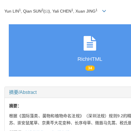
1
2
1
1
Yun LIN
, Qian SUN
(
), Yali CHEN
, Xuan JING
RichHTML
34
摘要/Abstract
摘要：
根据《国际藻类、菌物和植物命名法规》（深圳法规）规则9.2的
苏、崇安鼠尾草、京黄芩大花变种、长序母草、微唇马先蒿、税氏