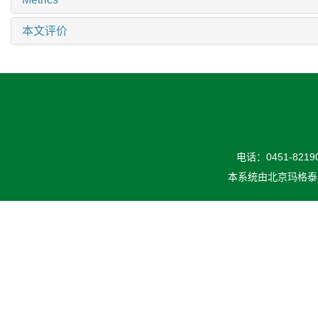
本文评价
电话：0451-82190
本系统由
北京玛格泰