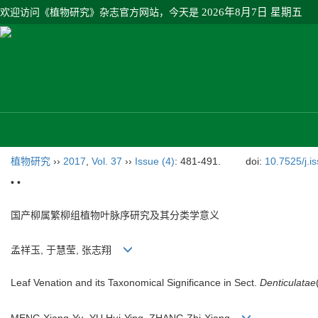
欢迎访问《植物研究》杂志官方网站，今天是
2026年8月7日 星期五
植物研究
››
2017
,
Vol. 37
››
Issue (4)
: 481-491.
doi:
10.7525/j.i
• •
国产柳属繁柳组植物叶脉序研究及其分类学意义
孟祥玉, 于慧莹, 张志翔
Leaf Venation and its Taxonomical Significance in Sect.
Denticulatae
MENG Xiang-Yu, YU Hui-Ying, ZHANG Zhi-Xiang