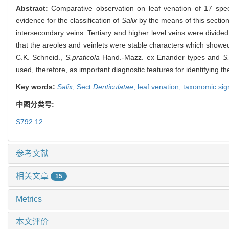
Abstract:
Comparative observation on leaf venation of 17 spe
evidence for the classification of
Salix
by the means of this sectio
intersecondary veins. Tertiary and higher level veins were divided
that the areoles and veinlets were stable characters which showe
C.K. Schneid.,
S.praticola
Hand.-Mazz. ex Enander types and
S
used, therefore, as important diagnostic features for identifying t
Key words:
Salix
,
Sect.
Denticulatae
,
leaf venation,
taxonomic sig
中图分类号:
S792.12
参考文献
相关文章
15
Metrics
本文评价