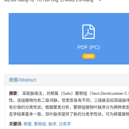
PDF (PC)
1304
摘要/Abstract
摘要：
采取脉络法，对柳属（
Salix
）繁柳组（Sect.
Denticulatae
C
性。该组植物均有二级间脉，但类型各有不同；三级脉及较高级脉
有价值的分类性状。根据聚类分析，繁柳组植物叶脉序分为两种类
态学结果基本一致，但叶脉序提供了新的分类学性状，可为柳属植
关键词:
柳属,
繁柳组,
脉序,
分类学