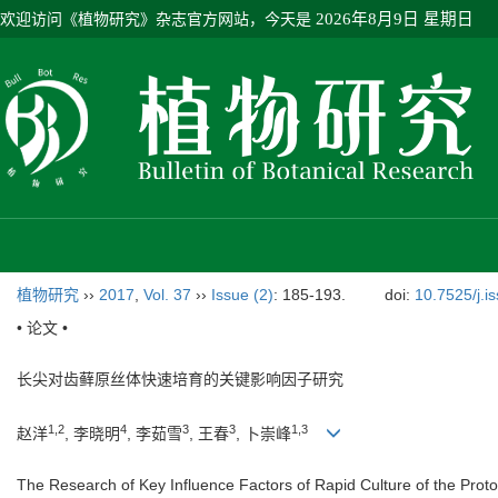
欢迎访问《植物研究》杂志官方网站，今天是
2026年8月9日 星期日
植物研究
››
2017
,
Vol. 37
››
Issue (2)
: 185-193.
doi:
10.7525/j.i
• 论文 •
长尖对齿藓原丝体快速培育的关键影响因子研究
1,2
4
3
3
1,3
赵洋
, 李晓明
, 李茹雪
, 王春
, 卜崇峰
The Research of Key Influence Factors of Rapid Culture of the Pro