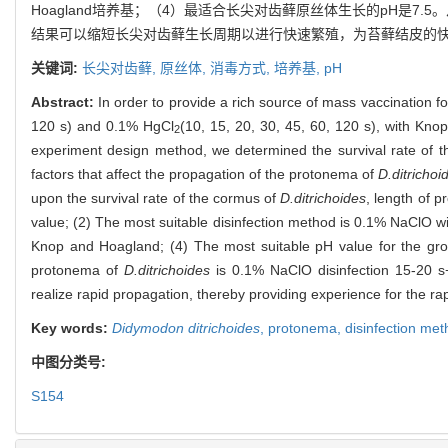
Hoagland培养基；（4）最适合长尖对齿藓原丝体生长的pH是7.5。从而
结果可以缩短长尖对齿藓生长周期以进行快速繁殖，为苔藓结皮的
关键词:
长尖对齿藓,
原丝体,
消毒方式,
培养基,
pH
Abstract:
In order to provide a rich source of mass vaccination f
120 s) and 0.1% HgCl
(10, 15, 20, 30, 45, 60, 120 s), with Knop
2
experiment design method, we determined the survival rate of t
factors that affect the propagation of the protonema of
D.ditrichoi
upon the survival rate of the cormus of
D.ditrichoides
, length of 
value; (2) The most suitable disinfection method is 0.1% NaClO wi
Knop and Hoagland; (4) The most suitable pH value for the gr
protonema of
D.ditrichoides
is 0.1% NaClO disinfection 15-20 
realize rapid propagation, thereby providing experience for the ra
Key words:
Didymodon ditrichoides
,
protonema,
disinfection me
中图分类号:
S154