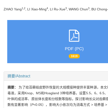
1,2
4
3
3
ZHAO Yang
, LI Xiao-Ming
, LI Ru-Xue
, WANG Chun
, BU Chong
PDF (PC)
1619
摘要/Abstract
摘要：
为了给苔藓结皮野外恢复的大规模接种提供丰富种源，本文利用0.1% 
毒液，采用Knop、MS和Hoagland 3种培养基，设置5.5、6、
叶体的成活率、原丝体长度和分枝数等指标，探讨影响长尖对齿藓原
数有显著影响（
P
<0.05），影响大小依次均为消毒方式 > 培养基 