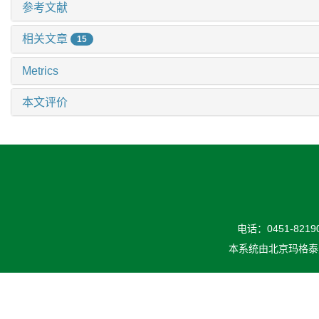
参考文献
相关文章
15
Metrics
本文评价
电话：0451-82190
本系统由
北京玛格泰