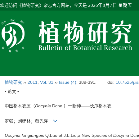
欢迎访问《植物研究》杂志官方网站，今天是
2026年8月7日 星期五
植物研究
››
2011
,
Vol. 31
››
Issue (4)
: 389-391.
doi:
10.7525/j.i
• 论文 •
中国栘木衣属（
Docynia
Dcne.）一新种——长爪栘木衣
罗强；刘建林；蔡光泽
Docynia longiunguis
Q.Luo et J.L.Liu,a New Species of
Docynia
Dcne