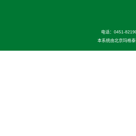
电话：0451-82190
本系统由
北京玛格泰