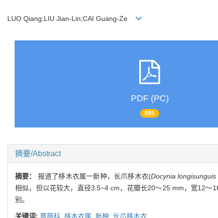
LUO Qiang;LIU Jian-Lin;CAI Guang-Ze
PDF (PC)
895
摘要/Abstract
摘要：
报道了栘木衣属一新种，长爪栘木衣(
Docynia longisunguis
相似，但以花较大，直径3.5~4 cm，花瓣长20～25 mm，宽12～
别。
关键词:
蔷薇科,
栘木衣属,
新种,
长爪栘木衣