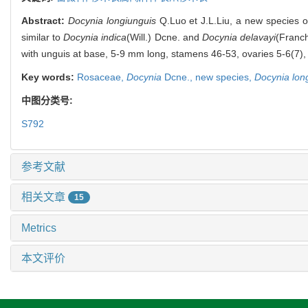
Abstract:
Docynia longiunguis
Q.Luo et J.L.Liu, a new species 
similar to
Docynia indica
(Will.) Dcne. and
Docynia delavayi
(Franch
with unguis at base, 5-9 mm long, stamens 46-53, ovaries 5-6(7), s
Key words:
Rosaceae,
Docynia
Dcne.,
new species,
Docynia lon
中图分类号:
S792
参考文献
相关文章
15
Metrics
本文评价