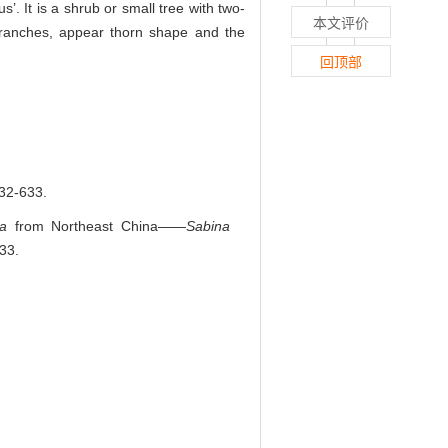
us’. It is a shrub or small tree with two-
本文评价
branches, appear thorn shape and the
回顶部
-633.
a
from Northeast China——
Sabina
633.