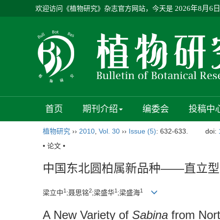
欢迎访问《植物研究》杂志官方网站，今天是
2026年8月6
首页
期刊介绍
编委会
投稿中
植物研究
››
2010
,
Vol. 30
››
Issue (5)
: 632-633.
doi:
• 论文 •
中国东北圆柏属新品种——直立型
1
2
1
1
梁立中
;聂思铭
;梁盛华
;梁盛海
A New Variety of
Sabina
from Nor