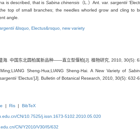
a is described, that is
Sabina chinensis
（L.）Ant. var.
sargentii
‘Elect
the top of small branches; the needles whorled grow and cling to 
ent angle.
argentii
&lsquo,
Electus&rsquo,
new variety
. 中国东北圆柏属新品种——直立型偃柏[J]. 植物研究, 2010, 30(5): 632
-Ming;LIANG Sheng-Hua;LIANG Sheng-Hai. A New Variety of
Sabin
sargentii
‘Electus’[J]. Bulletin of Botanical Research, 2010, 30(5): 632-
te
|
Ris
|
BibTeX
efu.edu.cn/CN/10.7525/j.issn.1673-5102.2010.05.020
fu.edu.cn/CN/Y2010/V30/I5/632