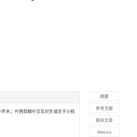
摘要
参考文献
木或小乔木；叶两型鳞叶交互对生或生于小枝
相关文章
Metrics