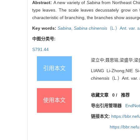
Abstract:
A new variety of
Sabina
from Northeast Chin
type leaves. The scale leaves decussately grow on 
characteristic of branching, the branches show assurg
Key words:
Sabina
,
Sabina chinensis
（L.）Ant. var.
s
中图分类号:
S791.44
梁立中;聂思铭;梁盛华;梁盛海
引用本文
LIANG Li-Zhong;NIE Si
chinensis
（L.）Ant. var.
收藏文章
0
/
推荐
使用本文
导出引用管理器
EndNo
链接本文:
https://bbr.n
https://bbr.ne