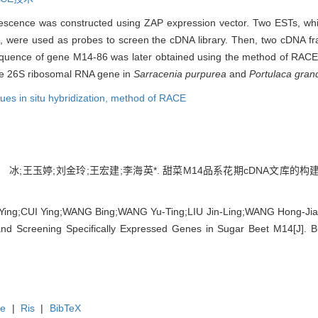
rescence was constructed using ZAP expression vector. Two ESTs, whi
on, were used as probes to screen the cDNA library. Then, two cDNA f
quence of gene M14-86 was later obtained using the method of RACE.
e 26S ribosomal RNA gene in
Sarracenia purpurea
and
Portulaca grand
ues in situ hybridization,
method of RACE
 冰;王玉婷;刘金玲;王宏建;李海英*. 甜菜M14品系花期cDNA文库的构建
g;CUI Ying;WANG Bing;WANG Yu-Ting;LIU Jin-Ling;WANG Hong-Jian;L
and Screening Specifically Expressed Genes in Sugar Beet M14[J]. Bu
te
|
Ris
|
BibTeX