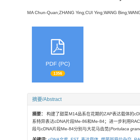
MA Chun-Quan;ZHANG Ying;CUI Ying;WANG Bing;WANG Y
PDF (PC)
1356
摘要/Abstract
摘要：
构建了甜菜M14品系在花期的ZAP表达载体的c
系特异表达cDNA片段Me-86和Me-84；进一步利用R
段与cDNA片段Me-84分别与大花马齿苋(
Portulaca grand
关键词:
cDNA文库,
EST,
表达载体,
噬菌斑原位杂交,
R