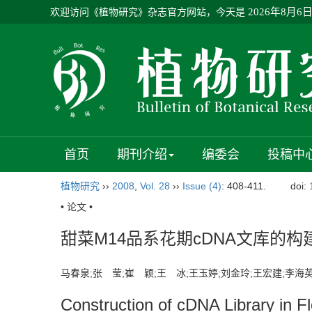
欢迎访问《植物研究》杂志官方网站，今天是
2026年8月6
首页
期刊介绍
编委会
投稿中
植物研究
››
2008
,
Vol. 28
››
Issue (4)
: 408-411.
doi:
• 论文 •
甜菜M14品系花期cDNA文库的
马春泉;张 莹;崔 颖;王 冰;王玉婷;刘金玲;王宏建;李海
Construction of cDNA Library in 