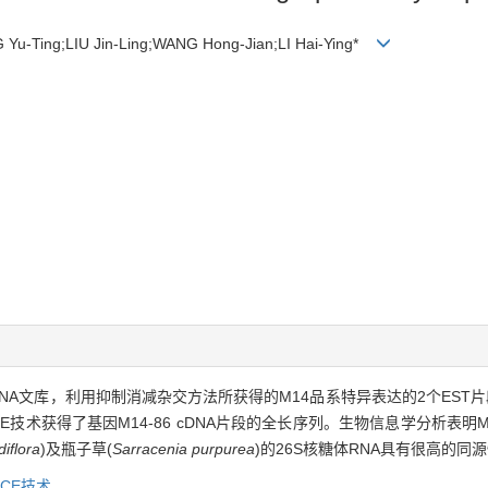
u-Ting;LIU Jin-Ling;WANG Hong-Jian;LI Hai-Ying*
DNA文库，利用抑制消减杂交方法所获得的M14品系特异表达的2个EST片
ACE技术获得了基因M14-86 cDNA片段的全长序列。生物信息学分析表明M
iflora
)及瓶子草(
Sarracenia purpurea
)的26S核糖体RNA具有很高的同
ACE技术