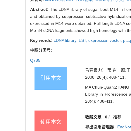
Abstract:
The cDNA library of sugar beet M14 in flo
and obtained by suppression subtractive hybridizati
expressed in M14 were obtained. Full length cDNA se
Me-84 cDNA fragments showed high homology with th
Key words:
cDNA library,
EST,
expression vector,
plaq
中图分类号:
Q785
马春泉;张 莹;崔 颖;王
2008, 28(4): 408-411.
引用本文
MA Chun-Quan;ZHANG Yin
Library in Florescence 
28(4): 408-411.
收藏文章
0
/
推荐
使用本文
导出引用管理器
EndNo