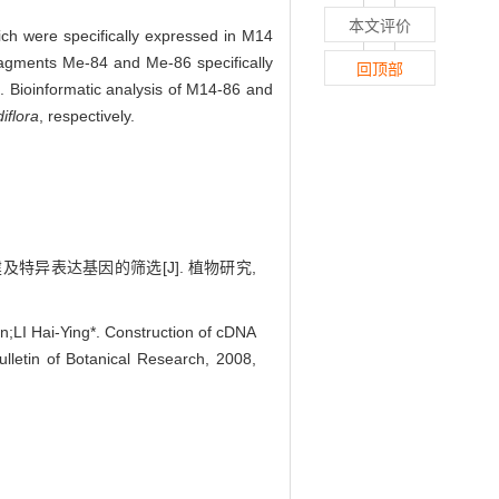
本文评价
ch were specifically expressed in M14
ragments Me-84 and Me-86 specifically
回顶部
 Bioinformatic analysis of M14-86 and
iflora
, respectively.
及特异表达基因的筛选[J]. 植物研究,
I Hai-Ying*. Construction of cDNA
lletin of Botanical Research, 2008,