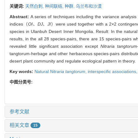
关键词:
天然白刺,
种间联结,
种群,
乌兰布和沙漠
Abstract:
A series of techniques including the variance analysis 
indices（
OI
、
DJ
、
JI
）were used together with a 2×2 contingency 
species in Ulanbuh Desert Inner Mongolia. Result: In the natura
results, in the all 28 species-pairs, there are 15 species-pairs 
revealed little significant association except
Nitraria tangtorum
tangtorum-herbage and other herbaceous species-pairs distributio
desert plant community and regulate ecological pattern in theory.
Key words:
Natural
Nitraria tangtorum
,
interspecific associations
中图分类号:
参考文献
相关文章
15