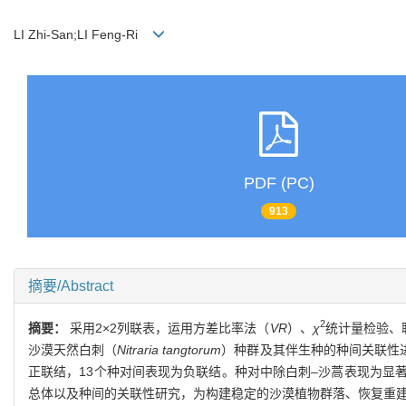
LI Zhi-San;LI Feng-Ri
PDF (PC)
913
摘要/Abstract
2
摘要：
采用2×2列联表，运用方差比率法（
VR
）、
χ
统计量检验、
沙漠天然白刺（
Nitraria tangtorum
）种群及其伴生种的种间关联性
正联结，13个种对间表现为负联结。种对中除白刺–沙蒿表现为显
总体以及种间的关联性研究，为构建稳定的沙漠植物群落、恢复重