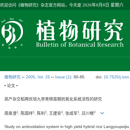
欢迎访问《植物研究》杂志官方网站，今天是
2026年8月8日 星期六
植物研究
››
2005
,
Vol. 25
››
Issue (1)
: 80-85.
doi:
10.7525/j.iss
• 论文 •
高产杂交稻两优培九旱育秧苗期抗氧化系统活性的研究
1
1
1
1
1
2
周泉澄
, 陈国祥
, 陈利
, 王建安
, 张成军
, 吕川根
Study on antioxidation system in high yield hybrid rice Langyoupeijiu