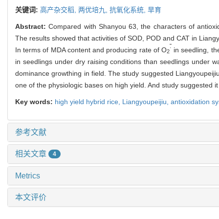
关键词:
高产杂交稻,
两优培九,
抗氧化系统,
旱育
Abstract:
Compared with Shanyou 63, the characters of antioxid
The results showed that activities of SOD, POD and CAT in Liangyo
·
In terms of MDA content and producing rate of O
in seedling, t
2
in seedlings under dry raising conditions than seedlings under wa
dominance growthing in field. The study suggested Liangyoupeijiu di
one of the physiologic bases on high yield. And study suggested it
Key words:
high yield hybrid rice,
Liangyoupeijiu,
antioxidation s
参考文献
相关文章
4
Metrics
本文评价