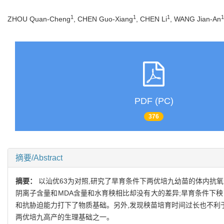
1
1
1
1
ZHOU Quan-Cheng
, CHEN Guo-Xiang
, CHEN Li
, WANG Jian-An
PDF (PC)
376
摘要/Abstract
摘要：
以汕优63为对照,研究了旱育条件下两优培九幼苗的体内抗氧
阴离子含量和MDA含量和水育秧相比却没有大的差异;旱育条件下
和抗胁迫能力打下了物质基础。另外,发现秧苗培育时间过长也不利于
两优培九高产的生理基础之一。