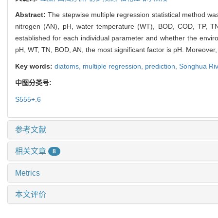
Abstract:
The stepwise multiple regression statistical method 
nitrogen (AN), pH, water temperature (WT), BOD, COD, TP, TN
established for each individual parameter and whether the envir
pH, WT, TN, BOD, AN, the most significant factor is pH. Moreover,
Key words:
diatoms,
multiple regression,
prediction,
Songhua Riv
中图分类号:
S555+.6
参考文献
相关文章
8
Metrics
本文评价