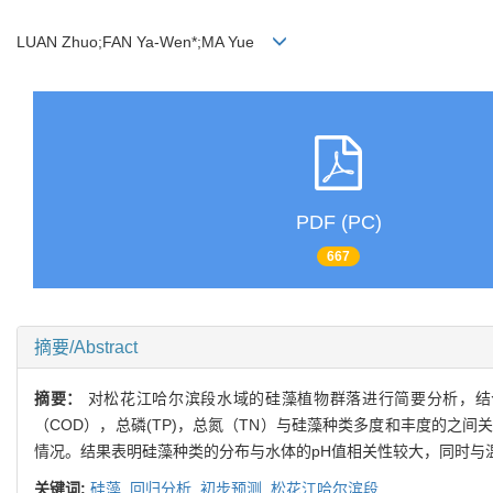
LUAN Zhuo;FAN Ya-Wen*;MA Yue
PDF (PC)
667
摘要/Abstract
摘要：
对松花江哈尔滨段水域的硅藻植物群落进行简要分析，结合
（COD），总磷(TP)，总氮（TN）与硅藻种类多度和丰度的
情况。结果表明硅藻种类的分布与水体的pH值相关性较大，同时与
关键词:
硅藻,
回归分析,
初步预测,
松花江哈尔滨段