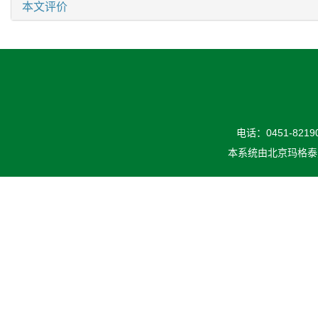
本文评价
电话：0451-82190
本系统由
北京玛格泰