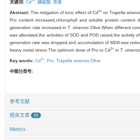
2+
关键词:
Cd
,
脯氨酸,
茶菱
2+
Abstract:
The mitigation of toxic effect of Cd
on Trapella sinens
Pro content increased,chlorophyll and soluble protein conten
generation rate increased in
T. sinensis
Olive.When different cond
was alleviated,the activities of SOD and POD raised,the activity o
generation rate was dropped,and accumulation of MDA was reduc
2+
heavy metal stress.The optimum dose of Pro to Cd
in
T. sinensi
2+
Key words:
Cd
,
Pro,
Trapella sinensis Olive
中图分类号:
参考文献
相关文章
15
Metrics