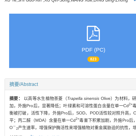
PDF (PC)
823
摘要/Abstract
摘要：
以高等水生植物茶菱（
Trapella sinensis
Olive）为材料
2+
加，外施Pro后，显著降低；叶绿素和可溶性蛋白含量在单一Cd
衡被打破，活性下降，外施Pro后，SOD、POD活性较对照升高，
2+
平；丙二醛（MDA）含量在单一Cd
毒害下积累加剧，外施Pro
－
O
产生速率，增强保护酶活性来增强植物对重金属胁迫的抗性，增强植
2