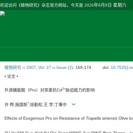
欢迎访问《植物研究》杂志官方网站，今天是
2026年8月8日 星期六
植物研究
››
2007
,
Vol. 27
››
Issue (2)
: 169-174.
doi:
10.7525/j.i
• 论文 •
2+
外源脯氨酸（Pro）对茶菱抗Cd
胁迫能力的影响
*
许 晔;施国新
;徐勤松;王 学;丁秉中
Effects of Exogenous Pro on Resistance of
Trapella sinensis
Olive t
XU Ye;SHI Guo-Xin*;XU Qin-Song;WANG Xue;DING Bing-Zhong