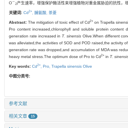
－
O
产生速率，增强保护酶活性来增强植物对重金属胁迫的抗性，增强植
2
2+
关键词:
Cd
,
脯氨酸,
茶菱
2+
Abstract:
The mitigation of toxic effect of Cd
on Trapella sinens
Pro content increased,chlorophyll and soluble protein conten
generation rate increased in
T. sinensis
Olive.When different cond
was alleviated,the activities of SOD and POD raised,the activity o
generation rate was dropped,and accumulation of MDA was reduc
2+
heavy metal stress.The optimum dose of Pro to Cd
in
T. sinensi
2+
Key words:
Cd
,
Pro,
Trapella sinensis Olive
中图分类号:
参考文献
相关文章
15