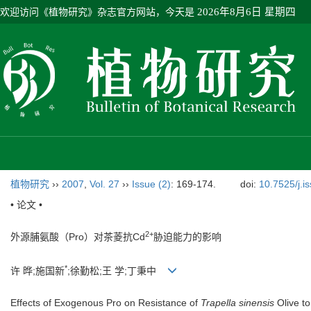
欢迎访问《植物研究》杂志官方网站，今天是
2026年8月6日 星期四
植物研究
››
2007
,
Vol. 27
››
Issue (2)
: 169-174.
doi:
10.7525/j.i
• 论文 •
2+
外源脯氨酸（Pro）对茶菱抗Cd
胁迫能力的影响
*
许 晔;施国新
;徐勤松;王 学;丁秉中
Effects of Exogenous Pro on Resistance of
Trapella sinensis
Olive t