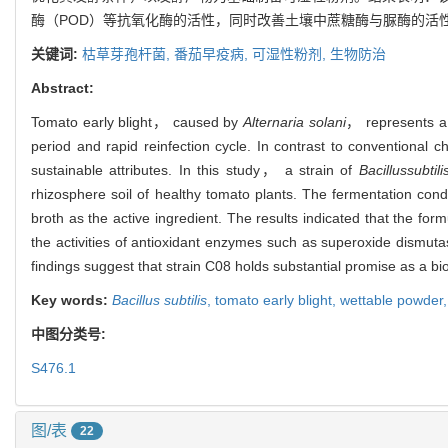
酶（POD）等抗氧化酶的活性，同时改善土壤中蔗糖酶与脲酶的活
关键词:
枯草芽孢杆菌,
番茄早疫病,
可湿性粉剂,
生物防治
Abstract:
Tomato early blight， caused by
Alternaria solani
， represents a s
period and rapid reinfection cycle. In contrast to conventional c
sustainable attributes. In this study， a strain of
Bacillus
subtili
rhizosphere soil of healthy tomato plants. The fermentation co
broth as the active ingredient. The results indicated that the fo
the activities of antioxidant enzymes such as superoxide di
findings suggest that strain C08 holds substantial promise as a bi
Key words:
Bacillus subtilis
,
tomato early blight,
wettable powder
中图分类号:
S476.1
图/表
22