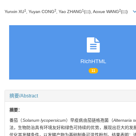
1
2
1
2
Yunxin XU
, Yuyan CONG
, Yao ZHANG
(
), Aoxue WANG
(
)
RichHTML
11
摘要/Abstract
摘要：
番茄（
Solanum lycopersicum
）早疫病由茄链格孢菌（
Alternaria s
法，生物防治具有环境友好和绿色可持续的优势，展现出巨大的发
优化其发酵条件，以发酵产物为基础制备可湿性粉剂。结果表明：该