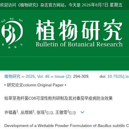
欢迎访问《植物研究》杂志官方网站，今天是
2026年8月7日 星期五
植物研究
››
2026
,
Vol. 46
››
Issue (2)
: 294-309.
doi:
10.7525/j.i
• 研究论文column:Original Paper •
枯草芽孢杆菌C08可湿性粉剂研制及其对番茄早疫病防治效果
1
2
1
2
许韫鑫
, 丛煜嫣
, 张瑶
(
), 王傲雪
(
)
Development of a Wettable Powder Formulation of
Bacillus subtilis
C0