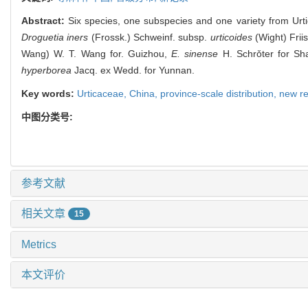
Abstract:
Six species, one subspecies and one variety from Urti
Droguetia iners
(Frossk.) Schweinf. subsp.
urticoides
(Wight) Frii
Wang) W. T. Wang for. Guizhou,
E. sinense
H. Schrǒter for Sh
hyperborea
Jacq. ex Wedd. for Yunnan.
Key words:
Urticaceae,
China,
province-scale distribution,
new r
中图分类号:
参考文献
相关文章
15
Metrics
本文评价