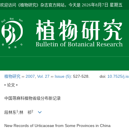
欢迎访问《植物研究》杂志官方网站，今天是
2026年8月7日 星期五
植物研究
››
2007
,
Vol. 27
››
Issue (5)
: 527-528.
doi:
10.7525/j.i
• 论文 •
中国荨麻科植物省级分布新记录
1
2
段林东
;林 祁
New Records of Urticaceae from Some Provinces in China