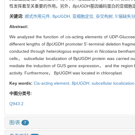
性发挥着至关重要的作用。另外，
BpUGDH
基因编码蛋白的亚细胞定
关键词:
顺式作用元件,
BpUGDH,
亚细胞定位,
杂交构树,
5'端缺失
Abstract:
We analyzed the function of
cis
-acting elements of
UDP
-Glucos
different lengths of
BpUGDH
promoter 5'-terminal deletion fragme
conducted through heterologous expression in
Nicotiana bentha
cells， subcellular localization of BpUGDH protein was carried o
mediate the induction of GUS gene expression， and the regi
activity. Furthermore， BpUGDH was located in chloroplast.
Key words:
Cis-acting element,
BpUGDH
,
subcellular localization
中图分类号:
Q943.2
图/表
7