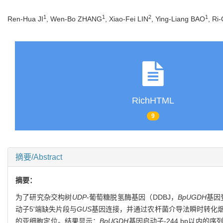
1
1
2
1
Ren-Hua JI
, Wen-Bo ZHANG
, Xiao-Fei LIN
, Ying-Liang BAO
, Ri
RichHTML
9
摘要/Abstract
摘要：
为了研究杂交构树
UDP
-葡萄糖脱氢酶基因（DDBJ，
BpUGDH
基因
动子5'端缺失片段与
GUS
基因连接，并通过农杆菌介导法瞬时转化
的亚细胞定位。结果显示：
BpUGDH
基因启动子-244 bp以内的序