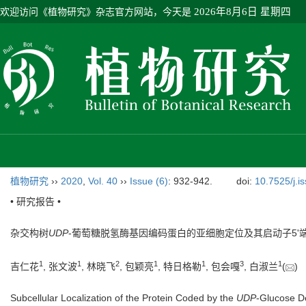
欢迎访问《植物研究》杂志官方网站，今天是
2026年8月6日 星期四
植物研究
››
2020
,
Vol. 40
››
Issue (6)
: 932-942.
doi:
10.7525/j.i
• 研究报告 •
杂交构树
UDP
-葡萄糖脱氢酶基因编码蛋白的亚细胞定位及其启动子5'
1
1
2
1
1
3
1
吉仁花
, 张文波
, 林晓飞
, 包颖亮
, 特日格勒
, 包会嘎
, 白淑兰
(
Subcellular Localization of the Protein Coded by the
UDP
-Glucose D