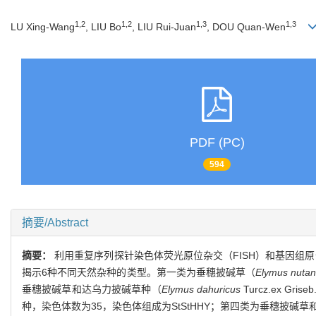
1,2
1,2
1,3
1,3
LU Xing-Wang
, LIU Bo
, LIU Rui-Juan
, DOU Quan-Wen
PDF (PC)
594
摘要/Abstract
摘要：
利用重复序列探针染色体荧光原位杂交（FISH）和基因组
揭示6种不同天然杂种的类型。第一类为垂穗披碱草（
Elymus nuta
垂穗披碱草和达乌力披碱草种（
Elymus dahuricus
Turcz.ex 
种，染色体数为35，染色体组成为StStHHY；第四类为垂穗披碱草