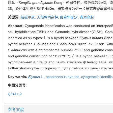
颖草（
Kengilia grandiglumis
Keng）种间杂种，染色体数为42，染
35，染色体组成为StYPNsXm。研究结果为进一步研究披碱草
关键词:
披碱草属,
天然种间杂种,
细胞学鉴定,
青海高原
Abstract:
Cytogenetic identification was conducted on interspeci
situ hybridization(FISH) and Genomic hybridization(GISH). Com
identified as six types:Ⅰ is a hybrid between
Elymus nutans
Grise
hybrid between
E.nutans
and
E.dahuricus
Turcz. ex Griseb. wi
E.dahuricus
with a chromosome number of 35 and genome consti
and genome constitution of StStYYHP; Ⅴ is a hybrid between
E.
hybrid between
K.hirsuta
and
Leymus secalinus
(Georgi) Tzvel. w
further studying the introgression hybridizations in
Elymus
species.
Key words:
Elymus
L.,
spontaneous hybrids,
cytogenetic identifi
中图分类号:
Q941+.2
参考文献