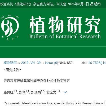
欢迎访问《植物研究》杂志官方网站，今天是
2026年8月6日 星期四
植物研究
››
2019
,
Vol. 39
››
Issue (6)
: 846-852.
doi:
10.7525/j.i
• 研究报告 •
青海高原披碱草属种间天然杂种的细胞学鉴定
1,2
1,2
1,3
1,3
路兴旺
, 刘博
, 刘瑞娟
, 窦全文
Cytogenetic Identification on Interspecific Hybrids in Genus
Elymus
L