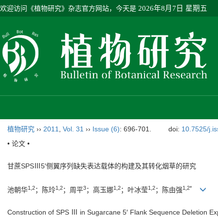
欢迎访问《植物研究》杂志官方网站，今天是
2026年8月7日 星期五
植物研究
››
2011
,
Vol. 31
››
Issue (6)
: 696-701.
doi:
10.7525/j.i
• 论文 •
甘蔗SPSⅢ5′侧翼序列缺失表达载体的构建及其转化烟草的研究
1,2
1,2
3
1,2
1,2
1,2*
池朝华
；陈玲
；周平
；高玉娜
；叶冰莹
；陈由强
Construction of SPS Ⅲ in Sugarcane 5′ Flank Sequence Deletion Ex