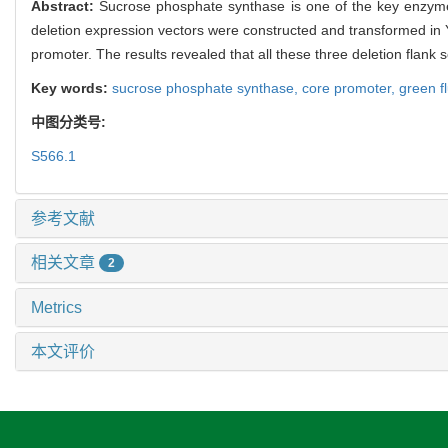
Abstract:
Sucrose phosphate synthase is one of the key enzyme
deletion expression vectors were constructed and transformed in 
promoter. The results revealed that all these three deletion flank
Key words:
sucrose phosphate synthase,
core promoter,
green f
中图分类号:
S566.1
参考文献
相关文章
2
Metrics
本文评价