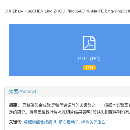
CHI Zhao-Hua;CHEN Ling;ZHOU Ping;GAO Yu-Na;YE Bing-Ying;C
PDF (PC)
1773
摘要/Abstract
摘要：
蔗糖磷酸合成酶是糖代谢调节的关键酶之一，根据本实验室克
定的研究。转基因植株叶片冰冻切片结果表明3段缺失侧翼序列均有
关键词:
蔗糖磷酸合成酶Ⅲ,
核心启动子,
绿色荧光蛋白