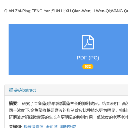
QIAN Zhi-Ping;FENG Yan;SUN Li;XU Qian-Wen;LI Wen-Qi;WANG 
PDF (PC)
632
摘要/Abstract
摘要：
研究了金鱼藻对铜绿微囊藻生长的抑制效应。结果表明：高
同一浓度下,金鱼藻植株研磨液的抑制效应比种植水更为明显，抑制
研磨液对铜绿微囊藻的生长有更明显的抑制作用，低浓度的老茎老
关键词:
铜绿微囊藻,
金鱼藻,
抑制效应