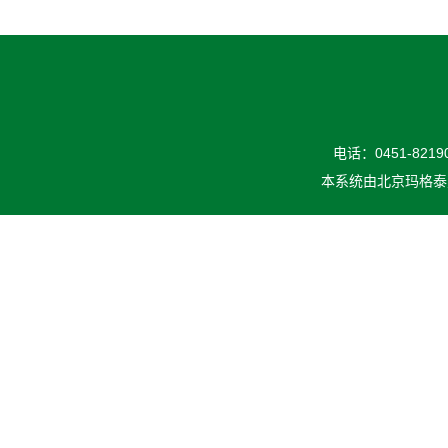
电话：0451-82190
本系统由
北京玛格泰