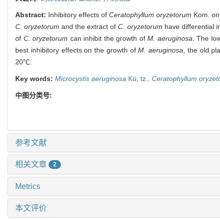
Abstract:
Inhibitory effects of
Ceratophyllum oryzetorum
Kom. on 
C. oryzetorum
and the extract of
C. oryzetorum
have differential i
of
C. oryzetorum
can inhibit the growth of
M. aeruginosa
. The lo
best inhibitory effects on the growth of
M. aeruginosa
, the old p
20℃.
Key words:
Microcystis aeruginosa
Kü,
tz.,
Ceratophyllum oryze
中图分类号:
参考文献
相关文章
2
Metrics
本文评价