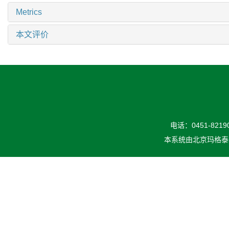
Metrics
本文评价
电话：0451-82190
本系统由
北京玛格泰