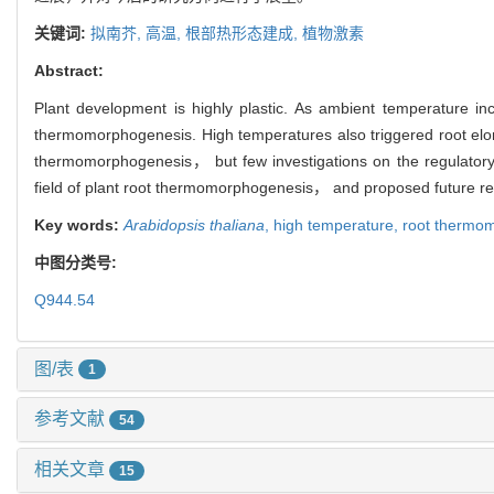
关键词:
拟南芥,
高温,
根部热形态建成,
植物激素
Abstract:
Plant development is highly plastic. As ambient temperature
thermomorphogenesis. High temperatures also triggered root el
thermomorphogenesis， but few investigations on the regulator
field of plant root thermomorphogenesis， and proposed future re
Key words:
Arabidopsis thaliana
,
high temperature,
root thermo
中图分类号:
Q944.54
图/表
1
参考文献
54
相关文章
15