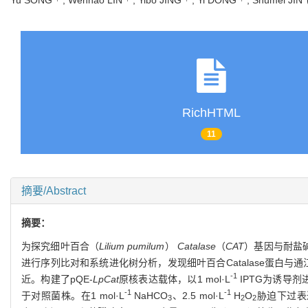
RichHTML
11
摘要/Abstract
摘要：
为探究细叶百合（
Lilium pumilum
）
Catalase
（
CAT
）基因与耐盐
进行序列比对和系统进化树分析，发现细叶百合Catalase蛋白与通
-1
近。构建了pQE-
LpCat
原核表达载体，以1 mol·L
IPTG为诱导剂进
-1
-1
于对照菌株。在1 mol·L
NaHCO
、2.5 mol·L
H
O
胁迫下过表
3
2
2