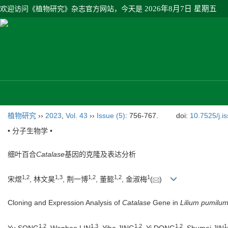
欢迎访问《植物研究》杂志官方网站，今天是
2026年8月7日 星期五
植物研究
››
2023
,
Vol. 43
››
Issue (5)
: 756-767.
doi:
10.7525/j.i
• 分子生物学 •
细叶百合
Catalase
基因的克隆及表达分析
1
,
2
1
,
3
1
,
2
1
,
2
1
宋煜
, 林文昊
, 荆一博
, 董懿
, 金淑梅
(
)
Cloning and Expression Analysis of
Catalase
Gene in
Lilium pumilu
1
,
2
1
,
3
1
,
2
1
,
2
1
Yu SONG
, Wenhao LIN
, Yibo JING
, Yi DONG
, Shumei JIN