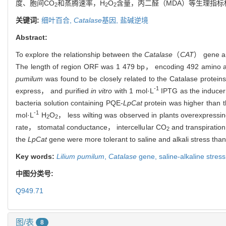
度、胞间CO
和蒸腾速率，H
O
含量，丙二醛（MDA）等生理指标
2
2
2
关键词:
细叶百合,
Catalase
基因,
盐碱逆境
Abstract:
To explore the relationship between the
Catalase
（
CAT
） gene an
The length of region ORF was 1 479 bp， encoding 492 amino a
pumilum
was found to be closely related to the Catalase protein
-1
express， and purified
in vitro
with 1 mol·L
IPTG as the inducer 
bacteria solution containing PQE-
LpCat
protein was higher than th
-1
mol·L
H
O
， less wilting was observed in plants overexpressi
2
2
rate， stomatal conductance， intercellular CO
and transpiratio
2
the
LpCat
gene were more tolerant to saline and alkali stress than
Key words:
Lilium pumilum
,
Catalase
gene,
saline-alkaline stress
中图分类号:
Q949.71
图/表
8