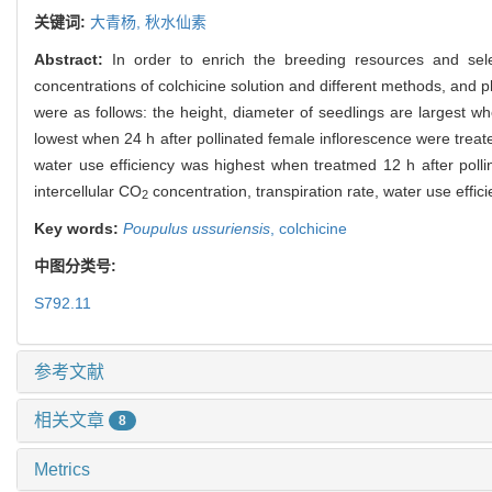
关键词:
大青杨,
秋水仙素
Abstract:
In order to enrich the breeding resources and sele
concentrations of colchicine solution and different methods, and 
were as follows: the height, diameter of seedlings are largest wh
lowest when 24 h after pollinated female inflorescence were treat
water use efficiency was highest when treatmed 12 h after pollin
intercellular CO
concentration, transpiration rate, water use effici
2
Key words:
Poupulus ussuriensis
,
colchicine
中图分类号:
S792.11
参考文献
相关文章
8
Metrics