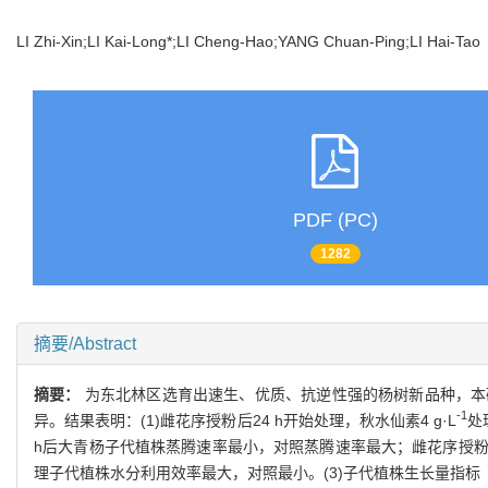
LI Zhi-Xin;LI Kai-Long*;LI Cheng-Hao;YANG Chuan-Ping;LI Hai-T
PDF (PC)
1282
摘要/Abstract
摘要：
为东北林区选育出速生、优质、抗逆性强的杨树新品种，本
-1
异。结果表明：(1)雌花序授粉后24 h开始处理，秋水仙素4 g·L
处
h后大青杨子代植株蒸腾速率最小，对照蒸腾速率最大；雌花序授粉后
理子代植株水分利用效率最大，对照最小。(3)子代植株生长量指标