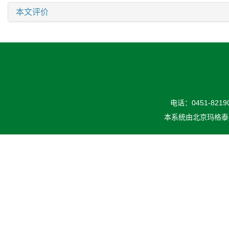
本文评价
电话：0451-82190
本系统由
北京玛格泰