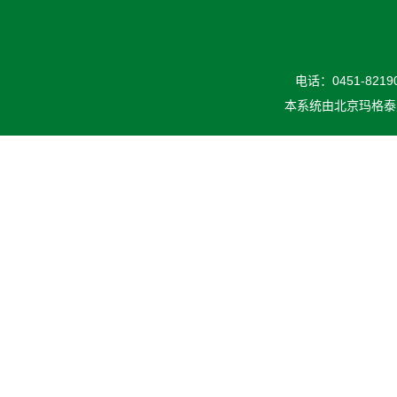
电话：0451-82190
本系统由
北京玛格泰