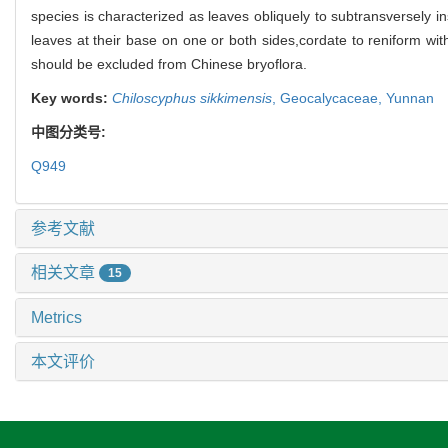
species is characterized as leaves obliquely to subtransversely i
leaves at their base on one or both sides,cordate to reniform wi
should be excluded from Chinese bryoflora.
Key words:
Chiloscyphus sikkimensis
,
Geocalycaceae,
Yunnan
中图分类号:
Q949
参考文献
相关文章
15
Metrics
本文评价