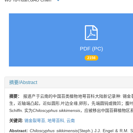
PDF (PC)
2156
摘要/Abstract
摘要：
报道产于云南的中国苔类植物地萼苔科大陆新记录种: 锡金
生，近轴端凸起，近似圆形,叶边全缘,卵形，先端圆钝或微凹；腹
Schiffn. 实为
Chiloscyphus sikkimensis
，应被移出中国苔藓植物区
关键词:
锡金裂萼苔,
地萼苔科,
云南
Abstract:
Chiloscyphus sikkimensis
(Steph.) J.J. Engel & R.M. 