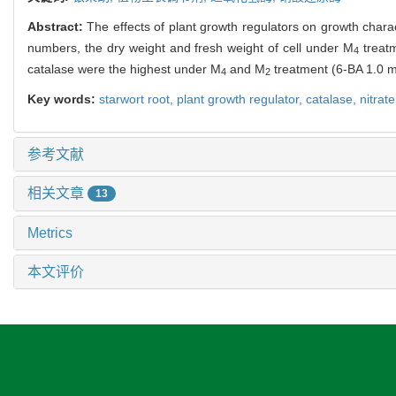
Abstract:
The effects of plant growth regulators on growth charact
numbers, the dry weight and fresh weight of cell under M
treat
4
catalase were the highest under M
and M
treatment (6-BA 1.0 
4
2
Key words:
starwort root,
plant growth regulator,
catalase,
nitrat
参考文献
相关文章
13
Metrics
本文评价