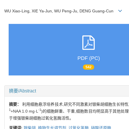
WU Xiao-Ling, XIE Ya-Jun, WU Peng-Ju, DENG Guang-Cun
PDF (PC)
542
摘要/Abstract
摘要：
利用细胞悬浮培养技术,研究不同激素对银柴胡细胞生长特性
1
-1
+NAA 1.0 mg·L
)的细胞鲜重、干重,细胞数目均明显高于其他处理
于增强银柴胡细胞过氧化氢酶活性。
关键词:
银柴胡,
植物生长调节剂,
过氧化氢酶,
硝酸还原酶