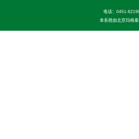
电话：0451-82190
本系统由
北京玛格泰