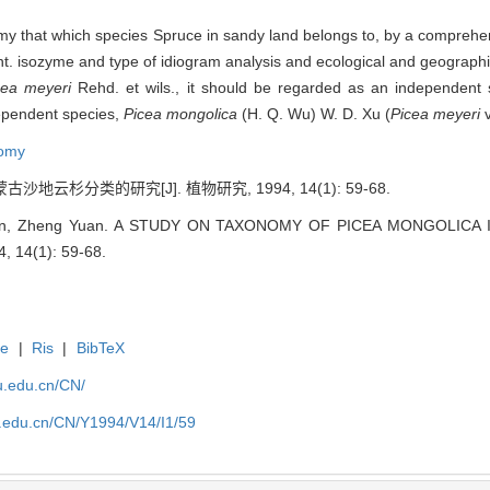
onomy that which species Spruce in sandy land belongs to, by a compre
ent. isozyme and type of idiogram analysis and ecological and geographic
cea meyeri
Rehd. et wils., it should be regarded as an independent 
ependent species,
Picea mongolica
(H. Q. Wu) W. D. Xu (
Picea meyeri
v
omy
沙地云杉分类的研究[J]. 植物研究, 1994, 14(1): 59-68.
ian, Zheng Yuan. A STUDY ON TAXONOMY OF PICEA MONGOLICA IN
, 14(1): 59-68.
te
|
Ris
|
BibTeX
fu.edu.cn/CN/
fu.edu.cn/CN/Y1994/V14/I1/59