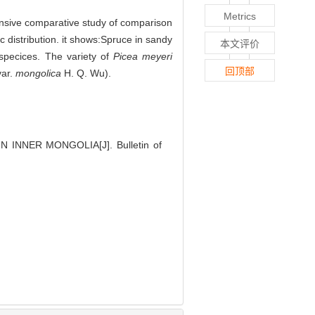
Metrics
hensive comparative study of comparison
 distribution. it shows:Spruce in sandy
本文评价
specices. The variety of
Picea meyeri
回顶部
ar.
mongolica
H. Q. Wu).
 INNER MONGOLIA[J]. Bulletin of