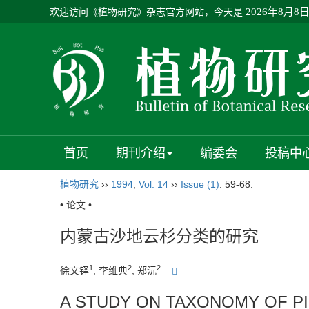
欢迎访问《植物研究》杂志官方网站，今天是
2026年8月8
首页
期刊介绍
编委会
投稿中
植物研究
››
1994
,
Vol. 14
››
Issue (1)
: 59-68.
• 论文 •
内蒙古沙地云杉分类的研究
1
2
2
徐文铎
, 李维典
, 郑沅
A STUDY ON TAXONOMY OF P