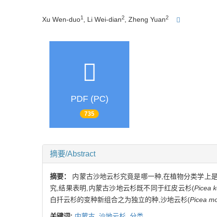
1
2
2
Xu Wen-duo
, Li Wei-dian
, Zheng Yuan
PDF (PC)
735
摘要/Abstract
摘要：
内蒙古沙地云杉究竟是哪一种,在植物分类学上
究,结果表明,内蒙古沙地云杉既不同于红皮云杉(
Picea k
白扦云杉的变种新组合之为独立的种,沙地云杉(
Picea mo
关键词:
内蒙古,
沙地云杉,
分类