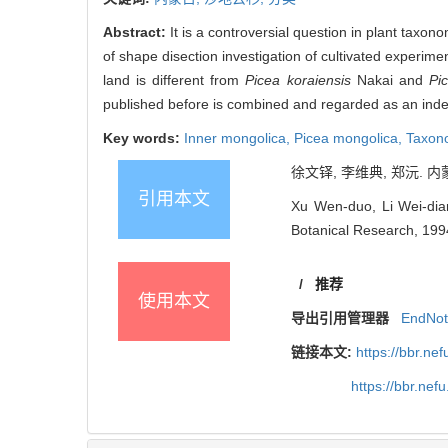
Abstract:
It is a controversial question in plant tax
of shape disection investigation of cultivated experim
land is different from
Picea koraiensis
Nakai and
Pi
published before is combined and regarded as an ind
Key words:
Inner mongolica,
Picea mongolica,
Taxon
徐文铎, 李维典, 郑沅. 内蒙古
引用本文
Xu Wen-duo, Li Wei-d
Botanical Research, 1994
/
推荐
使用本文
导出引用管理器
EndNo
链接本文:
https://bbr.ne
https://bbr.ne