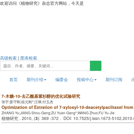
欢迎访问《植物研究》杂志官方网站，今天是
2026年8月7日 星期五
高级检索
|
图表检索
首页
期刊介绍
编委会
投稿中心
期刊订阅
7-木糖-10-去乙酰基紫杉醇的优化试验研究
张宇;姜守刚;祖元刚*;汪琢;付玉杰
Optimization of Extration of 7-xylosyl-10-deacetylpaclitaxel fro
ZHANG Yu;JIANG Shou-Gang;ZU Yuan-Gang*;WANG Zhuo;FU Yu-Jie
植物研究 . 2010, (
3
): 369 -372 . DOI: 10.7525/j.issn.1673-5102.2010