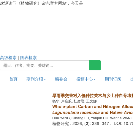
欢迎访问《植物研究》杂志官方网站，今天是
2026年8月7日 星期五
高级检索
|
图表检索
首页
期刊介绍
编委会
投稿中心
期刊订阅
旱雨季交替对入侵种拉关木与乡土种白骨壤
杨华, 卢启航, 杜彦君, 王文娜
Whole-plant Carbon and Nitrogen Alloca
Laguncularia racemosa
and Native
Avic
Hua YANG, Qihang LU, Yanjun DU, Wenna WAN
植物研究 . 2026, (
2
): 336 -347 . DOI: 10.