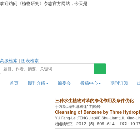
欢迎访问《植物研究》杂志官方网站，今天是
2026年8月7日 星期五
高级检索
|
图表检索
首页
期刊介绍
编委会
投稿中心
期刊订阅
三种水生植物对苯的净化作用及条件优化
于方磊;冯佳;谢树莲*;刘晓铃
Cleansing of Benzene by Three Hydroph
YU Fang-Lei;FENG Jia;XIE Shu-Lian*;LIU Xiao-Li
植物研究 . 2012, (
5
): 609 -614 . DOI: 10.