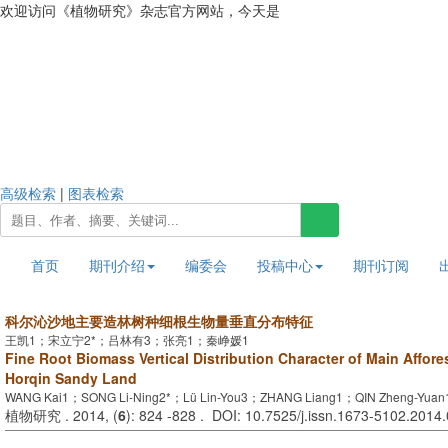
欢迎访问《植物研究》杂志官方网站，今天是
2026年8月8日 星期六
高级检索
|
图表检索
首页
期刊介绍
编委会
投稿中心
期刊订阅
科尔沁沙地主要造林树种细根生物量垂直分布特征
王凯1；宋立宁2*；吕林有3；张亮1；秦峥媛1
Fine Root Biomass Vertical Distribution Character of Main Affore
Horqin Sandy Land
WANG Kai1；SONG Li-Ning2*；Lü Lin-You3；ZHANG Liang1；QIN Zheng-Yuan
植物研究 . 2014, (
6
): 824 -828 . DOI: 10.7525/j.issn.1673-5102.2014