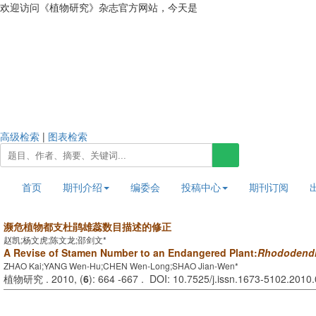
欢迎访问《植物研究》杂志官方网站，今天是
2026年8月9日 星期日
高级检索
|
图表检索
首页
期刊介绍
编委会
投稿中心
期刊订阅
濒危植物都支杜鹃雄蕊数目描述的修正
赵凯;杨文虎;陈文龙;邵剑文*
A Revise of Stamen Number to an Endangered Plant:
Rhododendr
ZHAO Kai;YANG Wen-Hu;CHEN Wen-Long;SHAO Jian-Wen*
植物研究 . 2010, (
6
): 664 -667 . DOI: 10.7525/j.issn.1673-5102.2010