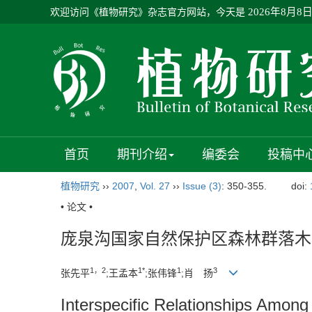
欢迎访问《植物研究》杂志官方网站，今天是
2026年8月8
首页
期刊介绍
编委会
投稿中
植物研究
››
2007
,
Vol. 27
››
Issue (3)
: 350-355.
doi:
• 论文 •
庞泉沟国家自然保护区森林群落木
1，2
1*
1
3
张先平
;王孟本
;张伟锋
;肖 扬
Interspecific Relationships Amon