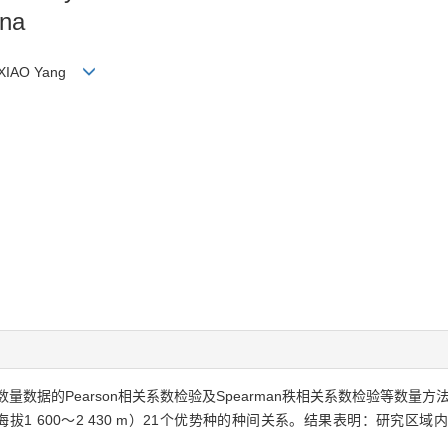
ina
g;XIAO Yang
量数据的Pearson相关系数检验及Spearman秩相关系数检验等数量
′）森林群落（海拔1 600～2 430 m）21个优势种的种间关系。结果表明：