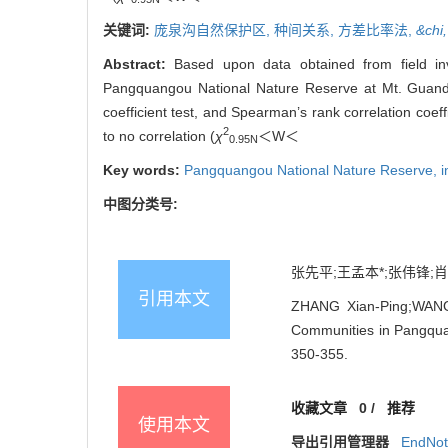
关键词:
庞泉沟自然保护区,
种间关系,
方差比率法,
&chi
Abstract:
Based upon data obtained from field inv
Pangquangou National Nature Reserve at Mt. Guand
coefficient test, and Spearman’s rank correlation coeff
2
to no correlation (
χ
＜W＜
0.95N
Key words:
Pangquangou National Nature Reserve,
i
中图分类号:
张先平;王孟本*;张伟锋;肖 
引用本文
ZHANG Xian-Ping;WANG 
Communities in Pangquan
350-355.
收藏文章
0
/
推荐
使用本文
导出引用管理器
EndNo