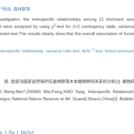
2
,
检验,
森林群落
estigation, the interspecific relationships among 21 dominant wo
2
i were analyzed by using
χ
-test for 2×2 contingency table, variance
icient test.The results clearly show that the overall association of fo
2
nterspecific relationship,
variance ratio test,
&chi,
-test,
forest communi
扬. 庞泉沟国家自然保护区森林群落木本植物种间关系的分析[J]. 植物研究, 2007,
Meng-Ben*;ZHANG Wei-Feng;XIAO Yang. Interspecific Relationsh
gou National Nature Reserve at Mt. Guandi,Shanxi,China[J]. Bulletin 
te
|
Ris
|
BibTeX