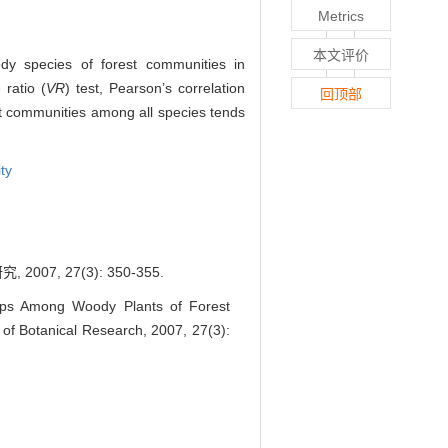
Metrics
本文评价
ody species of forest communities in
 ratio (
VR
) test, Pearson’s correlation
回顶部
rest communities among all species tends
ty
 27(3): 350-355.
ips Among Woody Plants of Forest
of Botanical Research, 2007, 27(3):