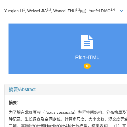
1
1
,
2
1
,
3
1
,
4
Yueqian LI
, Weiwei JIA
, Wancai ZHU
(
), Yunfei DIAO
RichHTML
6
摘要/Abstract
摘要：
为了解东北红豆杉（
Taxus cuspidata
）种群空间结构、分布格局及更
种记录、生长调查及空间定位，计算角尺度、大小比数、混交度等
二项、零膨胀泊松和Hurdle泊松4种计数模型。结果表明：（1）