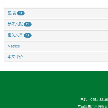
图/表
11
参考文献
28
相关文章
12
Metrics
本文评价
电话：0451-82190
本系统由
北京玛格泰