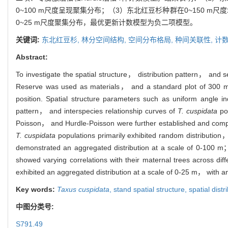
0~100 m尺度呈现聚集分布；（3）东北红豆杉种群在0~150
0~25 m尺度聚集分布，最优更新计数模型为负二项模型。
关键词:
东北红豆杉,
林分空间结构,
空间分布格局,
种间关联性,
计
Abstract:
To investigate the spatial structure， distribution pattern， and 
Reserve was used as materials， and a standard plot of 300 m×
position. Spatial structure parameters such as uniform angle
pattern， and interspecies relationship curves of
T. cuspidata
pop
Poisson， and Hurdle-Poisson were further established and comp
T. cuspidata
populations primarily exhibited random distributio
demonstrated an aggregated distribution at a scale of 0-100 
showed varying correlations with their maternal trees across d
exhibited an aggregated distribution at a scale of 0-25 m， with 
Key words:
Taxus cuspidata
,
stand spatial structure,
spatial distr
中图分类号:
S791.49