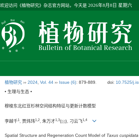
欢迎访问《植物研究》杂志官方网站，今天是
2026年8月8日 星期六
植物研究
››
2024
,
Vol. 44
››
Issue (6)
: 879-889.
doi:
10.7525/j.i
• 生理与生态 •
穆棱东北红豆杉林空间结构特征与更新计数模型
1
1
,
2
1
,
3
1
,
4
李越千
, 贾炜玮
, 朱万才
(
), 刁云飞
Spatial Structure and Regeneration Count Model of
Taxus cuspidata