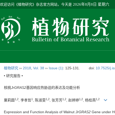
欢迎访问《植物研究》杂志官方网站，今天是
2026年8月8日 星期六
植物研究
››
2018
,
Vol. 38
››
Issue (1)
: 125-131.
doi:
10.7525/j.i
• 研究报告 •
核桃
JrGRAS2
基因响应热胁迫的表达及功能分析
1,2
1
1,2
1,2
1,2
1,2
粟莉圆
, 李孝哲
, 陈淑雯
, 张芳芳
, 赵婷婷
, 杨桂燕
Expression and Function Analysis of Walnut
JrGRAS2
Gene under He