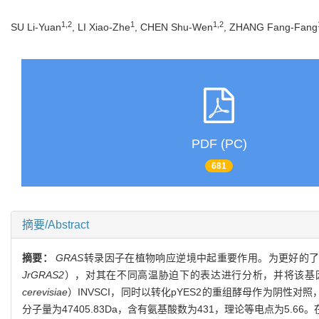
1,2
1
1,2
SU Li-Yuan
, LI Xiao-Zhe
, CHEN Shu-Wen
, ZHANG Fang-Fang
PDF (PC)
681
摘要/Abstract
摘要：
GRAS
转录因子在植物响应逆境中起重要作用。为更好的
JrGRAS2
），对其在不同高温胁迫下的表达进行分析，并将该基因
cerevisiae
）INVSCI，同时以转化pYES2的重组酵母作为阴性
分子量为47405.83Da，含有氨基酸数为431，理论等电点为5.66