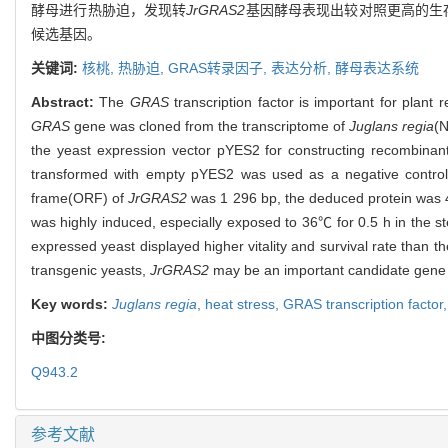
酵母进行热胁迫，发现转
JrGRAS2
基因酵母表现出较对照更高的生
候选基因。
关键词:
核桃,
热胁迫,
GRAS转录因子,
表达分析,
酵母表达系统
Abstract:
The
GRAS
transcription factor is important for plan
GRAS
gene was cloned from the transcriptome of
Juglans regia
(
the yeast expression vector pYES2 for constructing recombina
transformed with empty pYES2 was used as a negative control.
frame(ORF) of
JrGRAS2
was 1 296 bp, the deduced protein was 47
was highly induced, especially exposed to 36℃ for 0.5 h in the s
expressed yeast displayed higher vitality and survival rate than t
transgenic yeasts,
JrGRAS2
may be an important candidate gene f
Key words:
Juglans regia
,
heat stress,
GRAS transcription factor
中图分类号:
Q943.2
参考文献