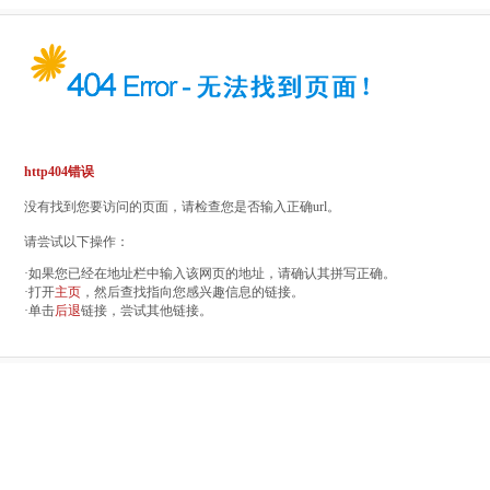
http404错误
没有找到您要访问的页面，请检查您是否输入正确url。
请尝试以下操作：
·如果您已经在地址栏中输入该网页的地址，请确认其拼写正确。
·打开
主页
，然后查找指向您感兴趣信息的链接。
·单击
后退
链接，尝试其他链接。