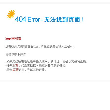
http404错误
没有找到您要访问的页面，请检查您是否输入正确url。
请尝试以下操作：
·如果您已经在地址栏中输入该网页的地址，请确认其拼写正确。
·打开
主页
，然后查找指向您感兴趣信息的链接。
·单击
后退
链接，尝试其他链接。